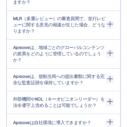
ますか？
れます。さらに、PINコードによる二要素認証を追加する
スまたはお客様独自のクラウドテナントにセルフホスト
ことも可能です。本人確認機能により、タスクが別のユ
して展開できます。
はい。Aprooveの注釈フロー管理（AFM）は、単一ステッ
ーザーに転送されることを防ぎます。署名、ユーザー、
MLR（多重レビュー）の審査員間で、並行レビ
プ内でどのユーザーグループがどの注釈を閲覧できるか
決定、タイムスタンプは監査証跡に記録されます。
ューに関する意見の相違が生じた場合、どうな
を制御します。医療レビュー担当者、規制当局、ブラン
りますか？
ド、代理店、外部パートナーはそれぞれ独自の表示範囲
で作業でき、グループマネージャーはレビューの進行状
Aproveは競合タスクを指定された競合マネージャーにル
況に応じて注釈を関係者間で共有できます。
Aprooveは、地域ごとのグローバルコンテンツ
ーティングします。競合マネージャーは競合を上書きし
の差異をどのように管理しているのでしょう
たり、期限を延長したり、自ら決定を下したり、調整の
か？
ために作業を返却したりできます。競合マネージャーは
プロジェクトのメタデータを介して静的または動的に割
Aprooveの比較ビューは、承認済みのマスターテンプレー
り当てることができるため、適切なエスカレーションパ
Aprooveは、規制当局への提出書類に関する完
トとローカライズされたバリアントをピクセルレベルで
スによって適切なアセットが解決されます。
全な監査証跡を保持していますか？
ハイライト表示し、テキストを色分けして比較できま
す。命名規則によってマスターとバリアントのマッチン
はい。すべてのユーザーおよびシステム操作は、タイム
グを自動化できるため、手動設定なしで毎回比較が実行
外部機関やKOL（キーオピニオンリーダー）を
スタンプ付きでプロジェクト履歴に記録され、CSV形式
されます。
法令遵守上含めることは可能でしょうか？
でエクスポートできます。プロジェクトチャットは、コ
ンプライアンス上の理由から、編集後も投稿された元の
はい。外部パートナーは権限管理タスクを通じて追加で
コンテンツを保持します。PDFエクスポート機能を使用す
Aprooveは自社環境に導入できますか？
きます。また、AprooveのWebhookを利用したプロジェ
ると、校正、すべての注釈、すべてのコメント、および