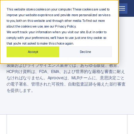
デモを依頼する
This website stores cookies on your computer. These cookies are used to
improve your website experience and provide more personalized services
to you, both on this website and through other media. To find out more
about the cookies we use, see our Privacy Policy.
We won't track your information when you visit our site. But in order to
comply with your preferences, we'll have to use just one tiny cookie so
製薬・ライフサイエンス
準拠コンテンツを遅滞させ
that you're not asked to make this choice again.
Accept
Decline
ることなく推進
製薬およびライフサイエンス業界では、あらゆる販促、教育、
HCP向け資料は、FDA、EMA、および世界的な厳格な審査に耐え
なければなりません。Aprooveは、MLRチームに、意思決定ごと
の電子署名、管理された可視性、自動監査証跡を備えた並行審査
を提供します。