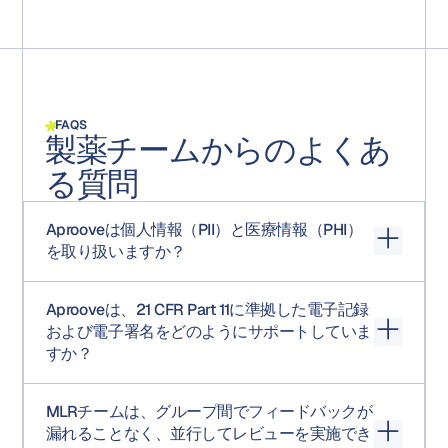
FAQS
製薬チームからのよくあ
る質問
Aprooveは個人情報（PII）と医療情報（PHI）
を取り扱いますか？
Aprooveは、HIPAA準拠のインフラストラクチャ上で動作
Aprooveは、21 CFR Part 11に準拠した電子記録
し、ISO 27001認証およびSOC 2認証済みのプラットフォ
および電子署名をどのようにサポートしていま
ーム制御、GDPRデータ処理義務、テナント分離ホスティ
すか？
ング、保存時および転送時の暗号化を備えています。ロ
ールベースのアクセス制御、ID強制、プライベートタスク
Aprooveは、決定ごとに電子署名を提供します。設定され
チャットにより、機密性の高い通信を許可されたユーザ
MLRチームは、グループ間でフィードバックが
たタスクの決定には、ユーザーが決定を下す時点で、再
ーのみに限定できます。より厳格なデータ所在地要件ま
漏れることなく、並行してレビューを実施でき
認証されたメールアドレスとパスワードの確認が求めら
たは検証要件を持つお客様向けに、Aprooveはオンプレミ