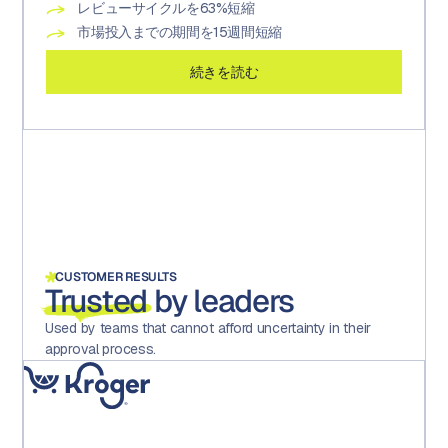
短縮
ンス文化
の変革
レビューサイクルを63%短縮
承認済みアセット数が4倍に増加
監査可能なタスクおよびプロジェクト数が200%増加
22ブランド
市場投入までの期間を15週間短縮
制作期間を90%短縮
関連業務の工数を19%削減
週600バージョン以上
続きを読む
続きを読む
続きを読む
続きを読む
CUSTOMER RESULTS
Trusted
by leaders
Used by teams that cannot afford uncertainty in their
approval process.