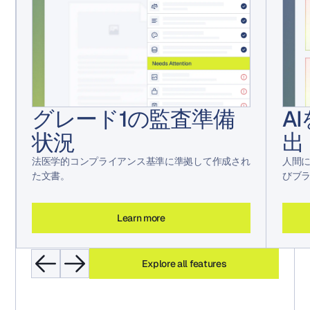
グレード1の監査準備
A
状況
出
法医学的コンプライアンス基準に準拠して作成され
人間
た文書。
びブ
Learn more
Explore all features