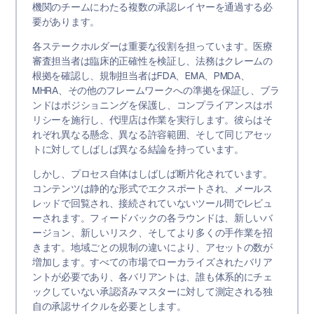
機関のチームにわたる複数の承認レイヤーを通過する必
要があります。
各ステークホルダーは重要な役割を担っています。医療
審査担当者は臨床的正確性を検証し、法務はクレームの
根拠を確認し、規制担当者はFDA、EMA、PMDA、
MHRA、その他のフレームワークへの準拠を保証し、ブラ
ンドはポジショニングを保護し、コンプライアンスはポ
リシーを施行し、代理店は作業を実行します。彼らはそ
れぞれ異なる懸念、異なる許容範囲、そして同じアセッ
トに対してしばしば異なる結論を持っています。
しかし、プロセス自体はしばしば断片化されています。
コンテンツは静的な形式でエクスポートされ、メールス
レッドで回覧され、接続されていないツール間でレビュ
ーされます。フィードバックの各ラウンドは、新しいバ
ージョン、新しいリスク、そしてより多くの手作業を招
きます。地域ごとの規制の違いにより、アセットの数が
増加します。すべての市場でローカライズされたバリア
ントが必要であり、各バリアントは、誰も体系的にチェ
ックしていない承認済みマスターに対して測定される独
自の承認サイクルを必要とします。