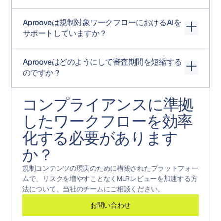
クト作成機能（reCAPTCHAとオプションの2要素認証メ
ワークフロー履歴を含む、提出準備済みの単一のパッケ
ールによる保護付き）により、代理店やKOLはライセンス
はい。Aprooveは、マネージドクラウド、データセンター
ージが生成されます。
Aprooveは規制対象ワークフローにおけるAIを
アカウントなしで参加できます。メールのホワイトリス
内のオンプレミス、または独自のクラウドテナントでの
サポートしていますか？
ト登録により、参加は承認済みのドメインに限定されま
セルフホストという3つの導入モデルを提供しています。
す。
導入方法の選択は機能セットとは無関係であるため、オ
はい、ガバナンスの下で動作します。Aproove AIエージ
ンプレミスまたは独自のテナントでAprooveを実行するお
Aprooveはどのようにして審査期間を短縮する
ェントは、プラットフォームの権限と監査の境界内で動
客様は、マネージドクラウドのお客様と同じワークフロ
のですか？
作します。これらは自律的ではなく支援的なものであ
ーエンジン、電子署名、AFM、および監査証跡を利用で
り、意思決定には人間が関与し、OpenAIキーは顧客が管
きます。セルフホストおよびオンプレミスでの導入は、
定義された競合解決パスと並行してMLRレビューを実行す
理し、外部への公開機能はなく、プロジェクトまたはア
検証済みの環境、地域ごとのデータ所在地、顧客管理の
コンプライアンスに準拠
ることで、逐次的なボトルネックを排除し、意思決定主
セットタイプごとに有効/無効を構成でき、AI支援による
暗号化キー、またはエアギャップ運用を必要とする製薬
導型のワークフローによるルーティングを自動化し、ピ
すべてのアクションの完全な監査証跡が記録されます。
したワークフローを効率
会社のお客様によく利用されています。
クセルレベルの比較によって実際に重要な変更のみを明
顧客データは共有モデルのトレーニングには使用されま
化する必要があります
らかにし、監査証跡をリアルタイムで取得することで、
せん。
再構築に時間を費やすことなく済みます。
か？
規制コンテンツの現実のために構築されたプラットフォー
ムで、リスクを増やすことなくMLRレビューを加速する方
法について、当社のチームにご相談ください。
お問い合わせ