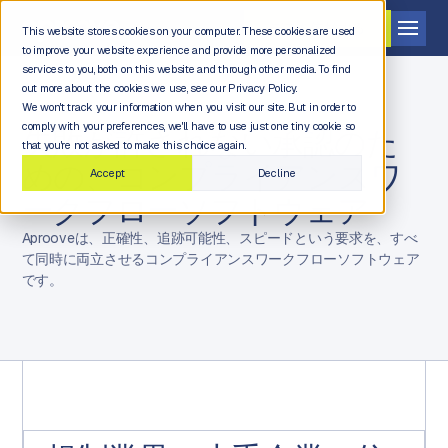
デモを依頼する
This website stores cookies on your computer. These cookies are used
to improve your website experience and provide more personalized
services to you, both on this website and through other media. To find
out more about the cookies we use, see our Privacy Policy.
We won't track your information when you visit our site. But in order to
comply with your preferences, we'll have to use just one tiny cookie so
失敗が許されない承認のた
that you're not asked to make this choice again.
めの、コンプライアンスワ
Accept
Decline
ークフローソフトウェア
Aprooveは、正確性、追跡可能性、スピードという要求を、すべ
て同時に両立させるコンプライアンスワークフローソフトウェア
です。