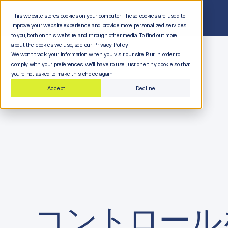
This website stores cookies on your computer. These cookies are used to
improve your website experience and provide more personalized services
to you, both on this website and through other media. To find out more
about the cookies we use, see our Privacy Policy.
We won't track your information when you visit our site. But in order to
comply with your preferences, we'll have to use just one tiny cookie so that
you're not asked to make this choice again.
Accept
Decline
コントロール