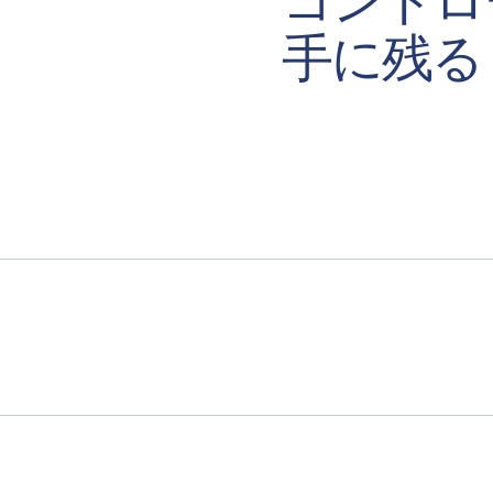
アンスとブランドのリスク
手に残る
AIのすべてのアクション
録されます。