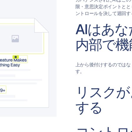
限・意思決定ポイントとと
ントロールを決して迴回す
AIはあ
内部で機
上から後付けするのではな
す。
リスクが
する
コントロ
AIは人間がファイルを開