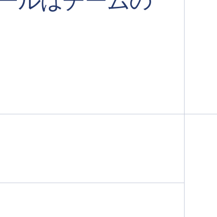
についてスキャンします。
は可視化され、ガバナンスされ、監査証跡に記