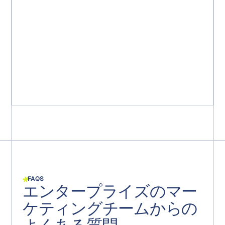
「短期間で、25のワークフローを単一のワークフローに集
約することができました。チームは、新しいマーケティ
ングパッケージをアイデアから市場投入までにかかる期
間を15週間短縮できました。さらに重要なことに、すべ
てのパッケージが規制要件に準拠していることが保証さ
れました。すべてのステップ、コメント、承認が記録さ
れ、あらゆる監査に備えて保存されます。」
Michael Ruff
シニアマーケティングプロジェクトマネージャー
FAQS
エンタープライズのマー
ケティングチームからの