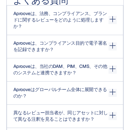
よくある質問
Aprooveは、法務、コンプライアンス、ブラン
ドに関するレビューをどのように処理します
か？
複数の機能にまたがるレビューを並行してルーティング
Aprooveは、コンプライアンス目的で電子署名
する意思決定主導型のワークフローと、注釈フロー管理
を記録できますか？
により、各ユーザーが適切なタイミングで適切なマーク
アップのみを確認できるようにします。各機能は記録さ
はい。あらゆる決定事項は、レビュー担当者が決定を下
れた決定を行い、競合管理によって意見の相違が生じた
Aprooveは、当社のDAM、PIM、CMS、その他
す際に、再認証されたメールアドレスとパスワードの確
場合は解決され、レビュー履歴全体が監査証跡に記録さ
のシステムと連携できますか？
認を要求するように設定できます。より重要な承認事項
れます。各ステップの期限によってスケジュールが管理
には、オプションで2要素認証（2FA）も利用できます。
されます。
はい。Aprooveは、ホットフォルダ、RESTおよびRPC
署名は特定の決定事項、特定のユーザー、および特定の
Aprooveはグローバルチーム全体に展開できる
API、Webhookコールバックを介して統合されます。
タイムスタンプに紐付けられ、監査証跡に直接記録され
のか？
DAM、PIM、CMS、CRM、マーケティングオートメーシ
ます。ID強制により、タスクが事後に別のユーザーに転送
ョンプラットフォーム、およびマーケティングオペレー
されることを防ぎます。
はい。Aprooveは、分散チーム、複数地域、大量のコンテ
ション機能が既に稼働しているシステムへのハンドオフ
異なるレビュー担当者が、同じアセットに対し
ンツを、一貫したワークフローでサポートします。プロ
など、あらゆるワークフローの決定に基づいて40以上の
て異なる注釈を見ることはできますか？
ジェクトのタイムゾーンサポートにより、地域をまたい
自動アクションを実行できます。自動プロビジョニング
だスケジュール管理が可能です。マルチポータルアーキ
機能を備えたSAML 2.0 SSOにより、エンタープライズ