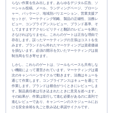
らない作業を生み出します。あらゆるデジタル広告、ソ
ーシャル投稿、メール、ランディングページ、ブローシ
ャー、パッケージ、地域別バリエーション、営業支援ア
セットが、マーケティング戦略、製品の正確性、法務レ
ビュー、コンプライアンスレビュー、ブランド基準、そ
してますますアクセシビリティと翻訳のレビューを満た
さなければなりません。これらのゲートは正当な理由で
存在します。誤ったマーケティングの主張はコストを生
みます。ブランドから外れたマーケティングは資産価値
を損ないます。必須の開示を欠いたマーケティングは規
制当局を引き寄せます。
しかし、これらのゲートは、ツールもペースも共有しな
い機能によって運営されています。マーケティングは週
次のキャンペーンサイクルで動きます。法務はキューを
通じて作業します。コンプライアンスはキューを通じて
作業します。ブランドは都合がつくときにレビューしま
す。製品責任者は引き込まれたときに意見を述べます。
その結果が、作業は並行して進む必要があるのに直列で
進むレビューであり、キャンペーンのスケジュールにお
ける安全余裕を丸ごと飲み込む承認サイクルです。