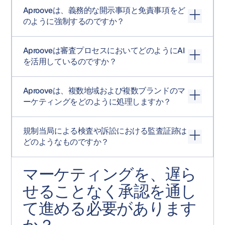
はい。注釈フロー管理機能により、単一のレビューステ
テクチャにより、単一のバックエンドに対して複数のユ
IDPを通じてユーザーライフサイクルを管理します。
Aprooveは、義務的な開示事項と免責事項をど
ップ内でどのユーザーグループがどのマークアップを表
ーザー層に対応できます。SAML SSOによる自動プロビジ
のように強制するのですか？
示するかをきめ細かく制御できます。社内マーケティン
ョニングにより、ユーザーのオンボーディングをスムー
グレビューはブランド側には表示されず、法務に関する
ズに拡張できます。このプラットフォームは、最大規模
3つの方法があります。ピクセルレベルのスマート比較に
コメントは権限が昇格されるまで法務部門のみに限定さ
のエンタープライズ顧客において、毎月数十万件の認証
Aprooveは審査プロセスにおいてどのようにAI
より、バージョン間で必須コピーの1文字のずれを検出し
れます。グループマネージャーは、レビューの進行状況
処理を日常的に実行しています。
を活用しているのですか？
ます。AI支援レビューにより、永続的な参照ファイル（承
に応じて、対象者間でメモを移動できます。これは
認済みクレームライブラリ、規制テンプレート、ブラン
Aproove独自の機能であり、部門横断的なマーケティング
AprooveのAIエージェントは、プルーフまたはセクション
ドブック）に対して、必要な開示事項の有無を確認でき
レビューにおける最も一般的な課題に対する解決策で
Aprooveは、複数地域および複数ブランドのマ
レベルで動作し、セクションレベルのプロンプトは、フ
ます。マスターテンプレートの比較により、地域別およ
す。
ーケティングをどのように処理しますか？
ラットプランで選択されたすべてのプルーフに対して並
び言語別のバリアントを承認済みマスターと比較し、チ
行して実行されます。マーケティング関連のユースケー
ャネルに到達する前に構造的なずれを明らかにします。
Aprooveは、単一のバックエンドに対して複数のログイン
スには、承認済みクレームライブラリに対するクレーム
規制当局による検査や訴訟における監査証跡は
ポータルをサポートし、ポータルごとにチームキーによ
の根拠チェック、必須開示事項の有無の検証、ブランド
どのようなものですか？
る制限を設定できます。企業内の異なるブランド（また
ブックに対するブランドガイドラインの検証、フェアバ
は異なる地域事業部門）は、プラットフォーム、監査証
ランスチェック、キャンペーン全体におけるトーンの一
すべてのユーザー操作とシステム操作はタイムスタンプ
跡、運用レポートを共有しながら、独自のポータルエク
貫性などが含まれます。AIが生成したメモは、監査証跡で
マーケティングを、遅ら
付きで自動的にログに記録され、CSV形式でエクスポー
スペリエンス、独自のマーチャンダイジングチーム、独
[AI GENERATED]という接頭辞が付きます。顧客が管理す
トできます。プロジェクトチャットは、コンプライアン
自のスキーマ、独自のワークフローを持つことができま
せることなく承認を通し
るOpenAI APIキーを使用することで、コンテンツのトレ
ス上の理由から、編集後も最初に投稿されたコンテンツ
す。マスターテンプレートの比較により、中央のブラン
ーニングなしで独自のエンタープライズ契約を利用でき
て進める必要があります
を保持します。プロジェクト履歴はプロジェクト終了後
ドチームまたは規制チームは、地域および言語のバリエ
ます。特定のプロンプトを実行する権限はスキーマレベ
も保持されます。PDFエクスポート機能は、ドキュメン
ーションが承認済みのマスターと一致していることを確
ルで制御されるため、異なるブランドや事業部門ごとに
ト、すべての注釈、すべてのコメント、およびワークフ