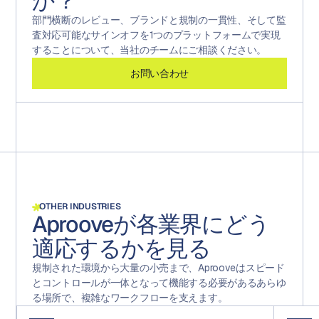
か？
認できます。
異なるAIアクセススコープを設定できます。
ロー履歴を単一の提出可能なパッケージに結合します。
部門横断のレビュー、ブランドと規制の一貫性、そして監
このプラットフォームは記録のソースであり、他者が再
査対応可能なサインオフを1つのプラットフォームで実現
構築するための情報源ではありません。
することについて、当社のチームにご相談ください。
お問い合わせ
OTHER INDUSTRIES
Aprooveが各業界にどう
適応するかを見る
規制された環境から大量の小売まで、Aprooveはスピード
とコントロールが一体となって機能する必要があるあらゆ
る場所で、複雑なワークフローを支えます。