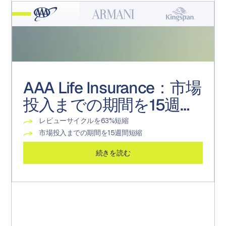
AAA Life Insurance：市場
Armani：高度なフォーム
Kingspan：テクノロジー
Kroger：販促実行センタ
投入までの期間を15週間
活用事例
で実現するコンプライア
ー・オブ・エクセレンス
短縮
ンス文化
の変革
レビューサイクルを63%短縮
承認済みアセット数が4倍に増加
監査可能なタスクおよびプロジェクト数が200%増加
22ブランド
市場投入までの期間を15週間短縮
制作期間を90%短縮
関連業務の工数を19%削減
週600バージョン以上
続きを読む
続きを読む
続きを読む
続きを読む