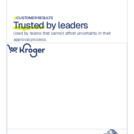
CUSTOMER RESULTS
Trusted
by leaders
Used by teams that cannot afford uncertainty in their
approval process.
「Aprooveの導入により、エラーが大幅に減少し、チーム
全体のモチベーションと満足度が向上し、そして何よ
り、業務において多額の直接コストを削減できました。」
Kroger PE Leadership Team