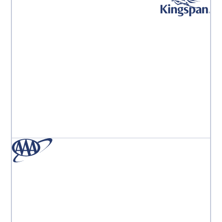
「Aprooveのチームは世界最高のチームです。まるで自分
が唯一の顧客であるかのように感じます。彼らはいつも
私のそばにいてくれます。」
Monika Marcinkowska
事業部デジタルマーケティングマネージャー