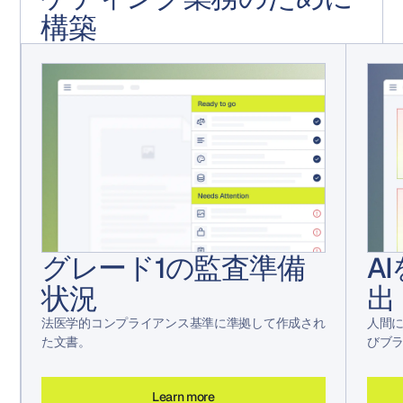
構築
グレード1の監査準備
A
状況
出
法医学的コンプライアンス基準に準拠して作成され
人間
た文書。
びブ
Learn more