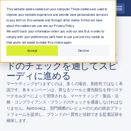
デモを依頼する
This website stores cookies on your computer. These cookies are used to
improve your website experience and provide more personalized services
to you, both on this website and through other media. To find out more
about the cookies we use, see our Privacy Policy.
We won't track your information when you visit our site. But in order to
comply with your preferences, we'll have to use just one tiny cookie so
マーケティングチーム
マーケティングを、法務・
that you're not asked to make this choice again.
Accept
Decline
コンプライアンス・ブラン
ドのチェックを通してスピ
ーディに進める
マーケティングがつまずくのは、多くの場合、創造性ではなく承
認です。各キャンペーンは、異なるツールと優先順位を持つステ
ークホルダーによって管理される、マーケティング・製品・法
務・コンプライアンス・ブランドのチェックを通過しなければな
りません。Aprooveは、部門横断のレビューのための統合プラッ
トフォームを提供し、ブランドの一貫性と信頼できる監査証跡を
確保します。