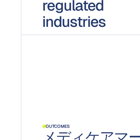
regulated
industries
OUTCOMES
メディケアマ