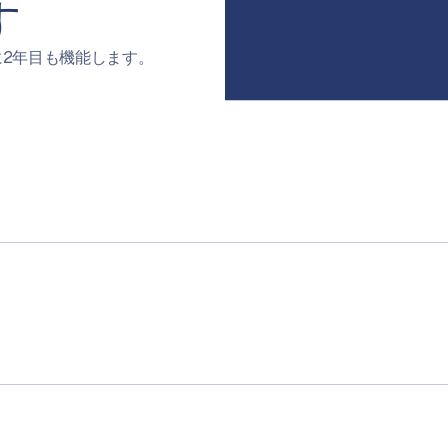
す
に2年目も機能します。