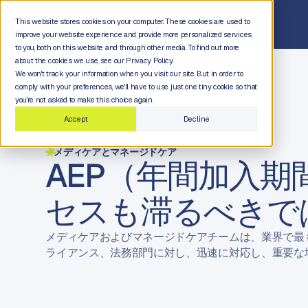
This website stores cookies on your computer. These cookies are used to
improve your website experience and provide more personalized services
to you, both on this website and through other media. To find out more
about the cookies we use, see our Privacy Policy.
We won't track your information when you visit our site. But in order to
comply with your preferences, we'll have to use just one tiny cookie so that
you're not asked to make this choice again.
Accept
Decline
メディケアとマネージドケア
AEP（年間加入
セスも滞るべきで
メディケアおよびマネージドケアチームは、業界で最も
ライアンス、法務部門に対し、迅速に対応し、重要な