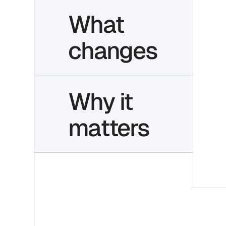
What
changes
Why it
matters