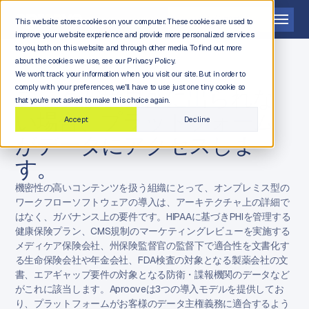
デモを依頼する
This website stores cookies on your computer. These cookies are used to
improve your website experience and provide more personalized services
to you, both on this website and through other media. To find out more
about the cookies we use, see our Privacy Policy.
We won't track your information when you visit our site. But in order to
comply with your preferences, we'll have to use just one tiny cookie so
データが境界外に出られな
that you're not asked to make this choice again.
い場合、プラットフォーム
Accept
Decline
がデータにアクセスしま
す。
機密性の高いコンテンツを扱う組織にとって、オンプレミス型の
ワークフローソフトウェアの導入は、アーキテクチャ上の詳細で
はなく、ガバナンス上の要件です。HIPAAに基づきPHIを管理する
健康保険プラン、CMS規制のマーケティングレビューを実施する
メディケア保険会社、州保険監督官の監督下で適合性を文書化す
る生命保険会社や年金会社、FDA検査の対象となる製薬会社の文
書、エアギャップ要件の対象となる防衛・諜報機関のデータなど
がこれに該当します。Aprooveは3つの導入モデルを提供してお
り、プラットフォームがお客様のデータ主権義務に適合するよう