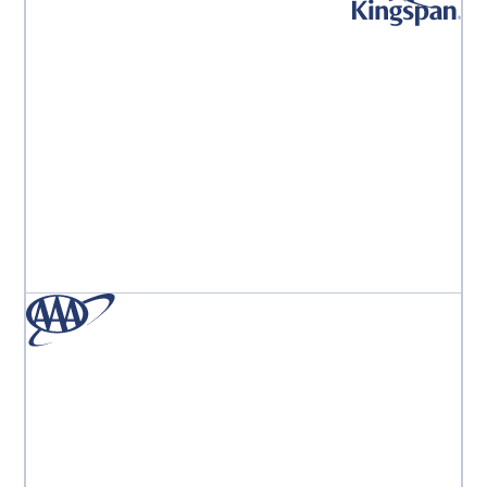
「Aprooveのチームは世界最高のチームです。まるで自分
が唯一の顧客であるかのように感じます。彼らはいつも
私のそばにいてくれます。」
Monika Marcinkowska
事業部デジタルマーケティングマネージャー