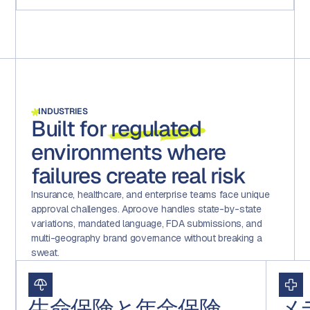
INDUSTRIES
Built for
regulated
environments where
failures create real risk
Insurance, healthcare, and enterprise teams face unique
approval challenges. Aproove handles state-by-state
variations, mandated language, FDA submissions, and
multi-geography brand governance without breaking a
sweat.
生命保険と年金保険
メ