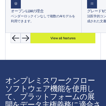
オープンLLMの理念
グレード1
ベンダーロックインなしで複数のAIモデルを
法医学的コ
利用できます。
成された文
View all features
オンプレミスワークフロー
ソフトウェア機能を使用し
て、プラットフォームの展
開をデータ主権義務に適合さ