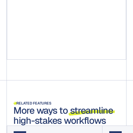
「短期間で、25のワークフローを単一のワークフローに集
約することができました。チームは、新しいマーケティ
ングパッケージをアイデアから市場投入までにかかる期
間を15週間短縮できました。さらに重要なことに、すべ
てのパッケージが規制要件に準拠していることが保証さ
れました。すべてのステップ、コメント、承認が記録さ
れ、あらゆる監査に備えて保存されます。」
Michael Ruff
シニアマーケティングプロジェクトマネージャー
RELATED FEATURES
More ways to
streamline
high-stakes workflows