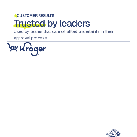
CUSTOMER RESULTS
Trusted
by leaders
Used by teams that cannot afford uncertainty in their
approval process.
「Aprooveの導入により、エラーが大幅に減少し、チーム
全体のモチベーションと満足度が向上し、そして何よ
り、業務において多額の直接コストを削減できました。」
Kroger PE Leadership Team