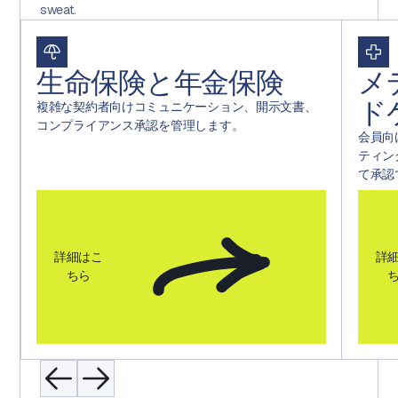
sweat.
生命保険と年金保険
メ
ド
複雑な契約者向けコミュニケーション、開示文書、
コンプライアンス承認を管理します。
会員向
ティン
て承認
詳細はこ
詳
ちら