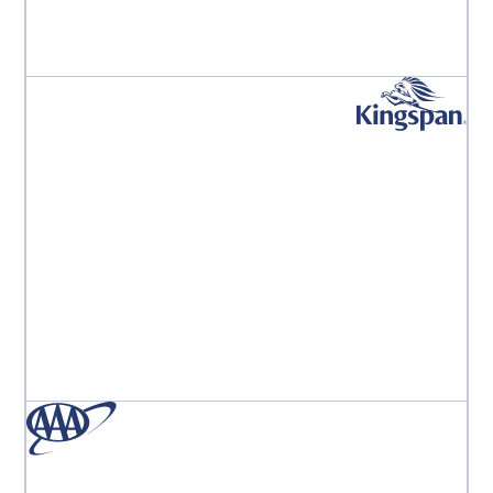
り、業務において多額の直接コストを削減できました。」
Kroger PE Leadership Team
「Aprooveのチームは世界最高のチームです。まるで自分
が唯一の顧客であるかのように感じます。彼らはいつも
私のそばにいてくれます。」
Monika Marcinkowska
事業部デジタルマーケティングマネージャー