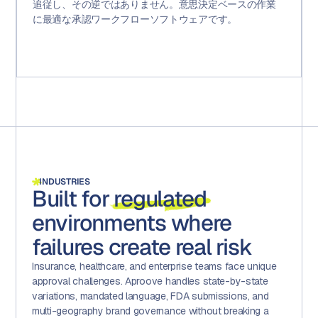
追従し、その逆ではありません。意思決定ベースの作業
に最適な承認ワークフローソフトウェアです。
INDUSTRIES
Built for
regulated
environments where
failures create real risk
Insurance, healthcare, and enterprise teams face unique
approval challenges. Aproove handles state-by-state
variations, mandated language, FDA submissions, and
multi-geography brand governance without breaking a