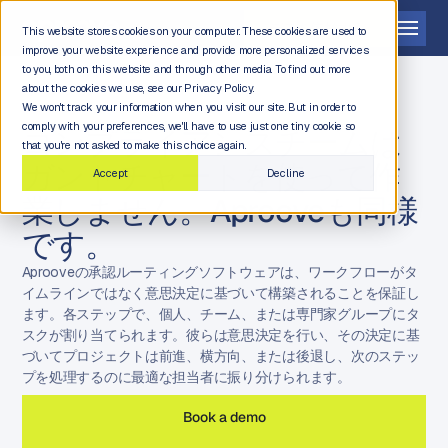
デモを依頼する
This website stores cookies on your computer. These cookies are used to
improve your website experience and provide more personalized services
to you, both on this website and through other media. To find out more
about the cookies we use, see our Privacy Policy.
We won't track your information when you visit our site. But in order to
comply with your preferences, we'll have to use just one tiny cookie so
コンプライアンスチームは
that you're not asked to make this choice again.
ガントチャートを使って作
Accept
Decline
業しません。Aprooveも同様
です。
Aprooveの承認ルーティングソフトウェアは、ワークフローがタ
イムラインではなく意思決定に基づいて構築されることを保証し
ます。各ステップで、個人、チーム、または専門家グループにタ
スクが割り当てられます。彼らは意思決定を行い、その決定に基
づいてプロジェクトは前進、横方向、または後退し、次のステッ
プを処理するのに最適な担当者に振り分けられます。
Book a demo