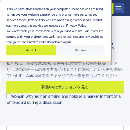
デモを依頼する
This website stores cookies on your computer. These cookies are used
to improve your website experience and provide more personalized
services to you, both on this website and through other media. To find
out more about the cookies we use, see our Privacy Policy.
We won't track your information when you visit our site. But in order to
comply with your preferences, we'll have to use just one tiny cookie so
APROOVEでのキャリア
仕事の進め方を変えるシス
that you're not asked to make this choice again.
Accept
Decline
テムを構築する
私たちは、重要な意思決定の中心に位置する技術を構築してお
り、現代のチームの働き方を形作ることに貢献したい人材を求め
ています。Aprooveで次のキャリアの一歩を見つけてください。
募集中のポジションを見る