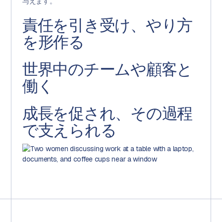
与えます。
責任を引き受け、やり方
を形作る
世界中のチームや顧客と
私たちは、率先して行動し、自分の役割を超えて考える人
を求めています。アイデアを提案し、プロセスを改善し、
働く
製品と会社の両方を形作る自由を持てます。
成長を促され、その過程
ベルギーと米国にオフィスを構え、英国、スペイン、カナ
ダにメンバーが在籍するAprooveは、グローバルに事業を
で支えられる
展開しています。地域を越えて協働し、幅広い業界や課題
に触れることができます。
仕事は厳しいですが、だからこそやりがいがあります。進
歩と貢献を重んじる環境の中で、成長し、学び、能力を広
げることに挑戦できます。