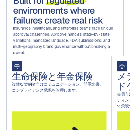
Built for
regulated
environments where
failures create real risk
Insurance, healthcare, and enterprise teams face unique
approval challenges. Aproove handles state-by-state
variations, mandated language, FDA submissions, and
multi-geography brand governance without breaking a
sweat.
生命保険と年金保険
メ
ド
複雑な契約者向けコミュニケーション、開示文書、
コンプライアンス承認を管理します。
会員向
ティン
て承認