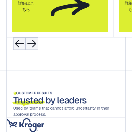
詳細はこ
詳
ちら
CUSTOMER RESULTS
Trusted
by leaders
Used by teams that cannot afford uncertainty in their
approval process.