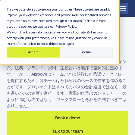
デモを依頼する
This website stores cookies on your computer. These cookies are used to
improve your website experience and provide more personalized services
to you, both on this website and through other media. To find out more
about the cookies we use, see our Privacy Policy.
We won't track your information when you visit our site. But in order to
comply with your preferences, we'll have to use just one tiny cookie so
すべての承認が最後の承認
that you're not asked to make this choice again.
を待つ必要はない
Accept
Decline
ほとんどのワークフローツールは、レビュー作業をマーケティン
グ、法務、ブランド、規制、生産という順序で強制的に進めま
す。しかし、Aprooveはチームごとに並行した承認ワークフロー
を提供するため、各チームはそれぞれのペースで作業を進めるこ
とができ、プロジェクトはすべてのパスの合計速度ではなく、最
も遅いパスの速度で進行します。実際の作業はガントチャートの
ように進むものではなく、ワークフローもそれを強制すべきでは
ありません。
Book a demo
Talk to our team