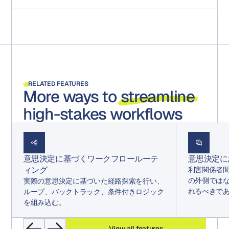
RELATED FEATURES
More ways to
streamline
high-stakes workflows
意思決定に基づくワークフロールーテ
意思決定に
ィング
利害関係者
の外側では
実際の意思決定に基づいた経路探索を行い、
れるべきで
ループ、バックトラック、条件付きロジック
を組み込む。
View all features