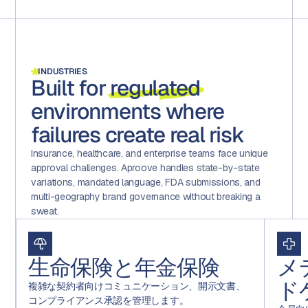
INDUSTRIES
Built for
regulated
environments where
failures create real risk
Insurance, healthcare, and enterprise teams face unique
approval challenges. Aproove handles state-by-state
variations, mandated language, FDA submissions, and
multi-geography brand governance without breaking a
sweat.
生命保険と年金保険
メ
ド
複雑な契約者向けコミュニケーション、開示文書、
コンプライアンス承認を管理します。