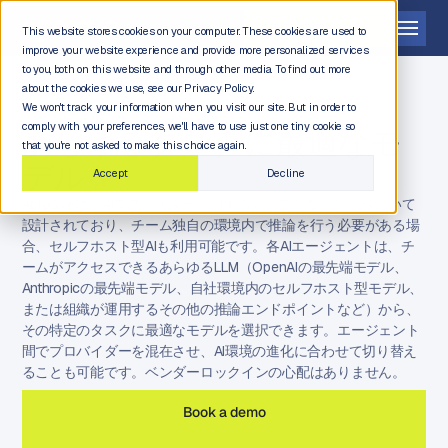
デモを依頼する
This website stores cookies on your computer. These cookies are used to
improve your website experience and provide more personalized services
to you, both on this website and through other media. To find out more
about the cookies we use, see our Privacy Policy.
We won't track your information when you visit our site. But in order to
comply with your preferences, we'll have to use just one tiny cookie so
あらゆるタスクに最適なモ
that you're not asked to make this choice again.
デルを。
Accept
Decline
Aprooveは、AIプロバイダーに関するオープンな理念に基づいて
設計されており、チーム独自の環境内で推論を行う必要がある場
合、セルフホスト型AIも利用可能です。各AIエージェントは、チ
ームがアクセスできるあらゆるLLM（OpenAIの最先端モデル、
Anthropicの最先端モデル、自社環境内のセルフホスト型モデル、
または組織が運用するその他の推論エンドポイントなど）から、
その特定のタスクに最適なモデルを選択できます。エージェント
間でプロバイダーを混在させ、AI環境の進化に合わせて切り替え
ることも可能です。ベンダーロックインの心配はありません。
Book a demo