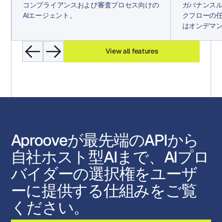
コンプライアンスおよび審査プロセス向けの
ガバナンス
AIエージェント。
クフローの任
はオンデマ
View all features
Aprooveが最先端のAPIから
自社ホスト型AIまで、AIプロ
バイダーの選択権をユーザ
ーに提供する仕組みをご覧
ください。