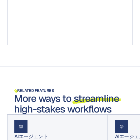
間を15週間短縮できました。さらに重要なことに、すべ
てのパッケージが規制要件に準拠していることが保証さ
れました。すべてのステップ、コメント、承認が記録さ
れ、あらゆる監査に備えて保存されます。」
Michael Ruff
シニアマーケティングプロジェクトマネージャー
RELATED FEATURES
More ways to
streamline
high-stakes workflows
AIエージェント
AIエージ