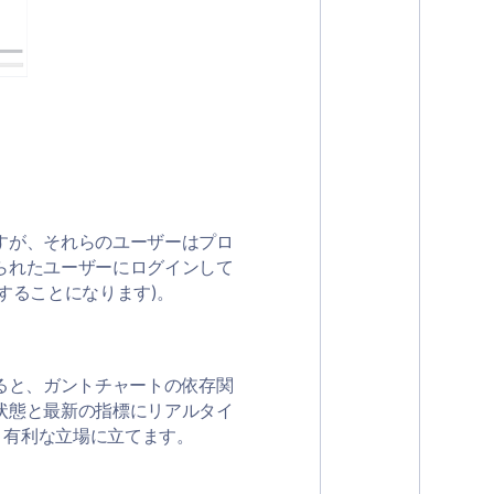
すが、それらのユーザーはプロ
られたユーザーにログインして
することになります)。
すると、ガントチャートの依存関
状態と最新の指標にリアルタイ
、有利な立場に立てます。