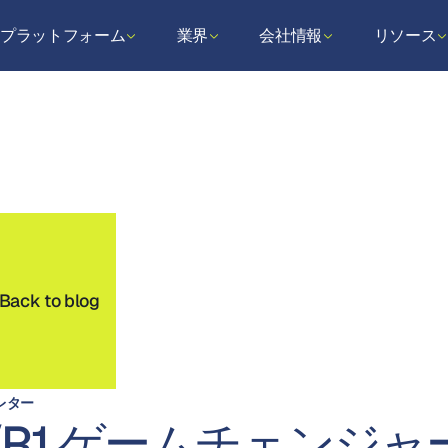
プラットフォーム
業界
会社情報
リソース
Back to blog
レター
024/R1 ゲームチェン