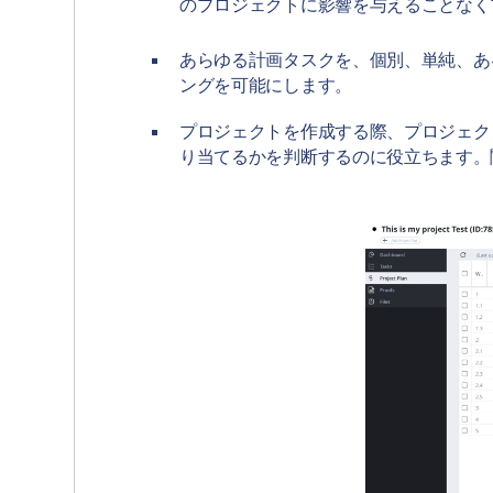
のプロジェクトに影響を与えることなく
あらゆる計画タスクを、個別、単純、あ
ングを可能にします。
プロジェクトを作成する際、プロジェク
り当てるかを判断するのに役立ちます。関