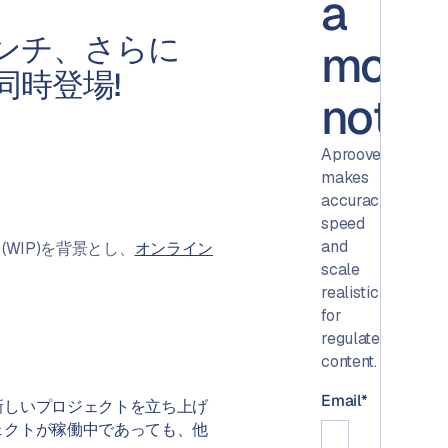
a
ーンチ、さらに
mome
同時登場!
notice
Aproove
makes
accuracy,
speed
and
WIP)を背景とし、
オンライン
scale
realistic
for
regulated
content.
Email
*
新しいプロジェクトを立ち上げ
ェクトが稼働中であっても、他