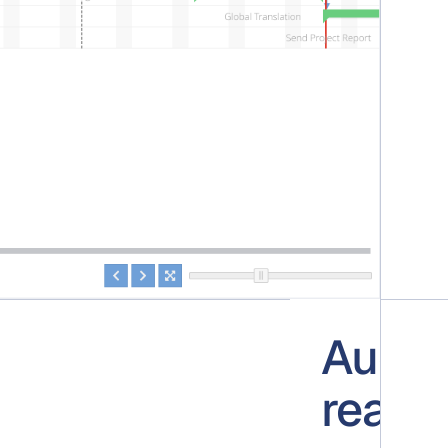
Audit-
ready 