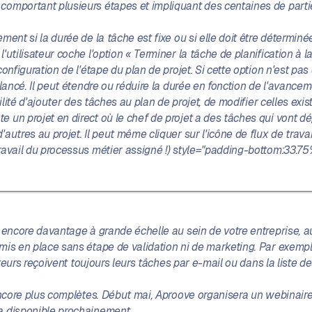
comportant plusieurs étapes et impliquant des centaines de partie
ent si la durée de la tâche est fixe ou si elle doit être déterminé
tilisateur coche l'option « Terminer la tâche de planification à la f
configuration de l'étape du plan de projet. Si cette option n'est p
lancé. Il peut étendre ou réduire la durée en fonction de l'avancem
ilité d'ajouter des tâches au plan de projet, de modifier celles exis
un projet en direct où le chef de projet a des tâches qui vont dép
autres au projet. Il peut même cliquer sur l'icône de flux de travai
ravail du processus métier assigné !) style="padding-bottom:33.75
 encore davantage à grande échelle au sein de votre entreprise, au
is en place sans étape de validation ni de marketing. Par exemple,
sateurs reçoivent toujours leurs tâches par e-mail ou dans la liste 
 encore plus complètes. Début mai, Aproove organisera un webinaire
ra disponible prochainement.