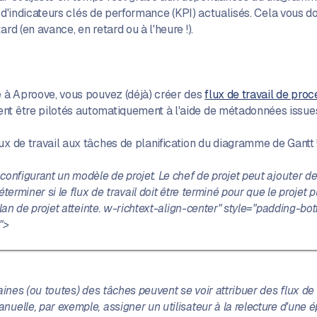
 et d'indicateurs clés de performance (KPI) actualisés. Cela vous 
rd (en avance, en retard ou à l'heure !).
e à Aproove, vous pouvez (déjà) créer des
flux de travail de pro
nt être pilotés automatiquement à l'aide de métadonnées issues
ux de travail aux tâches de planification du diagramme de Gantt 
onfigurant un modèle de projet. Le chef de projet peut ajouter des
erminer si le flux de travail doit être terminé pour que le projet p
plan de projet atteinte. w-richtext-align-center" style="padding-b
">
taines (ou toutes) des tâches peuvent se voir attribuer des flux d
elle, par exemple, assigner un utilisateur à la relecture d'une épr