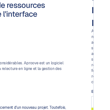
 de ressources
mo
l'interface
not
Aproove
makes
accuracy,
speed
and
scale
considérables. Aproove est un logiciel
realistic
 relecture en ligne et la gestion des
for
regulated
content.
Email
*
ncement d'un nouveau projet. Toutefois,