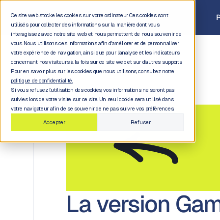
Ce site web stocke les cookies sur votre ordinateur. Ces cookies sont
P
utilisés pour collecter des informations sur la manière dont vous
interagissez avec notre site web et nous permettent de nous souvenir de
vous. Nous utilisons ces informations afin d'améliorer et de personnaliser
votre expérience de navigation, ainsi que pour l'analyse et les indicateurs
concernant nos visiteurs à la fois sur ce site web et sur d'autres supports.
Pour en savoir plus sur les cookies que nous utilisons, consultez notre
politique de confidentialité.
Si vous refusez l'utilisation des cookies, vos informations ne seront pas
suivies lors de votre visite sur ce site. Un seul cookie sera utilisé dans
votre navigateur afin de se souvenir de ne pas suivre vos préférences.
Accepter
Refuser
La version Ga