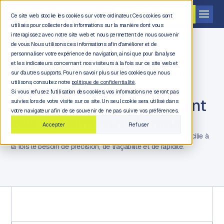
Demander une démo
Ce site web stocke les cookies sur votre ordinateur. Ces cookies sont
utilisés pour collecter des informations sur la manière dont vous
interagissez avec notre site web et nous permettent de nous souvenir
de vous. Nous utilisons ces informations afin d'améliorer et de
personnaliser votre expérience de navigation, ainsi que pour l'analyse
et les indicateurs concernant nos visiteurs à la fois sur ce site web et
Un logiciel de workflow de
sur d'autres supports. Pour en savoir plus sur les cookies que nous
conformité pour des
utilisons, consultez notre
politique de confidentialité.
Si vous refusez l'utilisation des cookies, vos informations ne seront pas
approbations qui ne peuvent
suivies lors de votre visite sur ce site. Un seul cookie sera utilisé dans
votre navigateur afin de se souvenir de ne pas suivre vos préférences.
pas se permettre d'erreur
Accepter
Refuser
Aproove est un logiciel de workflow de conformité qui concilie à
la fois le besoin de précision, de traçabilité et de rapidité.