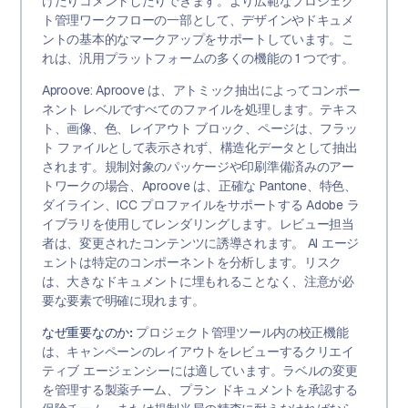
けたりコメントしたりできます。より広範なプロジェク
ト管理ワークフローの一部として、デザインやドキュメ
ントの基本的なマークアップをサポートしています。こ
れは、汎用プラットフォームの多くの機能の 1 つです。
Aproove: Aproove は、アトミック抽出によってコンポー
ネント レベルですべてのファイルを処理します。テキス
ト、画像、色、レイアウト ブロック、ページは、フラッ
ト ファイルとして表示されず、構造化データとして抽出
されます。規制対象のパッケージや印刷準備済みのアー
トワークの場合、Aproove は、正確な Pantone、特色、
ダイライン、ICC プロファイルをサポートする Adob​​e ラ
イブラリを使用してレンダリングします。レビュー担当
者は、変更されたコンテンツに誘導されます。 AI エージ
ェントは特定のコンポーネントを分析します。リスク
は、大きなドキュメントに埋もれることなく、注意が必
要な要素で明確に現れます。
なぜ重要なのか:
プロジェクト管理ツール内の校正機能
は、キャンペーンのレイアウトをレビューするクリエイ
ティブ エージェンシーには適しています。ラベルの変更
を管理する製薬チーム、プラン ドキュメントを承認する