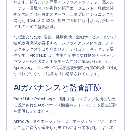
ります。顧客ごとの専用インフラストラクチャ。高スル
ープット環境向けの複数の処理エージェント。数億の関
係で実証された権限スキーマ。自動プロビジョニングを
備えた SAML 2.0 SSO。規制防御用に設計されたグレー
ド 1 の不変の監査証跡。
なぜ重要なのか:
製薬、健康保険、金融サービス、および
連邦政府機関が要求するコンプライアンス体制は、チェ
ックボックスではありません。それはアーキテクチャ要
件です。ProofHub は、実用的で手頃な価格のオールイン
ワンツールを必要とするチーム向けに構築されました。
Aprooveは、コンテンツ承認記録が規制当局の精査に耐え
なければならない組織向けに構築されています。
AIガバナンスと監査証跡
ProofHub：ProofHubは、規制対象コンテンツ防御のため
に設計されたAIガバナンス機能やフォレンジック監査証跡
を提供していません。
Aproove：各AIエージェントは、エージェントごと、タス
クごとに顧客が選択したモデルによって動作し、すべて