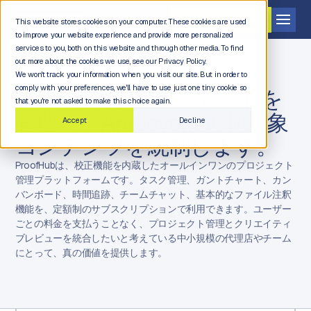
デモを依頼する
This website stores cookies on your computer. These cookies are used
to improve your website experience and provide more personalized
services to you, both on this website and through other media. To find
out more about the cookies we use, see our Privacy Policy.
We won't track your information when you visit our site. But in order to
comply with your preferences, we'll have to use just one tiny cookie so
ProofHubはプロジェクトを
that you're not asked to make this choice again.
管理し、Aprooveは規制対象
Accept
Decline
コンテンツを統制します。
ProofHubは、校正機能を内蔵したオールインワンのプロジェクト
管理プラットフォームです。タスク管理、ガントチャート、カン
バンボード、時間追跡、チームチャット、基本的なファイル注釈
機能を、定額制のサブスクリプションで利用できます。ユーザー
ごとの料金を支払うことなく、プロジェクト管理とクリエイティ
ブレビューを統合したいと考えている中小規模の代理店やチーム
にとって、真の価値を提供します。