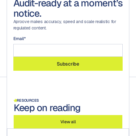
Audit-ready at a moment’s
notice.
Aproove makes accuracy, speed and scale realistic for
regulated content.
Email
*
RESOURCES
Keep on reading
View all