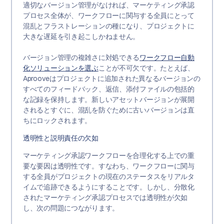
適切なバージョン管理がなければ、マーケティング承認
プロセス全体が、ワークフローに関与する全員にとって
混乱とフラストレーションの種になり、プロジェクトに
大きな遅延を引き起こしかねません。
バージョン管理の複雑さに対処できる
ワークフロー自動
化ソリューションを選ぶ
ことが不可欠です。たとえば、
Aprooveはプロジェクトに追加された異なるバージョンの
すべてのフィードバック、返信、添付ファイルの包括的
な記録を保持します。新しいアセットバージョンが展開
されるとすぐに、混乱を防ぐために古いバージョンは直
ちにロックされます。
透明性と説明責任の欠如
マーケティング承認ワークフローを合理化する上での重
要な要因は透明性です。すなわち、ワークフローに関与
する全員がプロジェクトの現在のステータスをリアルタ
イムで追跡できるようにすることです。しかし、分散化
されたマーケティング承認プロセスでは透明性が欠如
し、次の問題につながります。