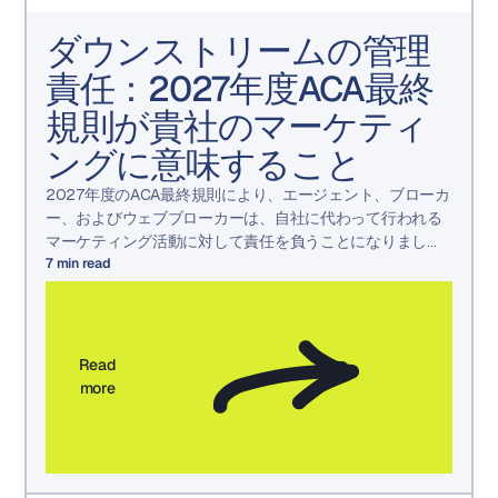
ダウンストリームの管理
責任：2027年度ACA最終
規則が貴社のマーケティ
ングに意味すること
2027年度のACA最終規則により、エージェント、ブローカ
ー、およびウェブブローカーは、自社に代わって行われる
マーケティング活動に対して責任を負うことになりまし
た。変更点と準備方法をご確認ください。
7
min read
Read
more