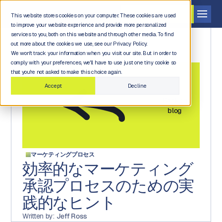
デモを依頼する
This website stores cookies on your computer. These cookies are used
to improve your website experience and provide more personalized
services to you, both on this website and through other media. To find
out more about the cookies we use, see our Privacy Policy.
We won't track your information when you visit our site. But in order to
comply with your preferences, we'll have to use just one tiny cookie so
that you're not asked to make this choice again.
Accept
Decline
Back to
blog
マーケティングプロセス
効率的なマーケティング
承認プロセスのための実
践的なヒント
Written by:
Jeff Ross