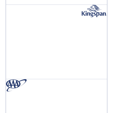
« L'équipe Aproove est la meilleure équipe au monde.
J'ai l'impression d'être leur seul client, ils sont toujours
là pour moi. »
Monika Marcinkowska
Responsable du marketing digital de division