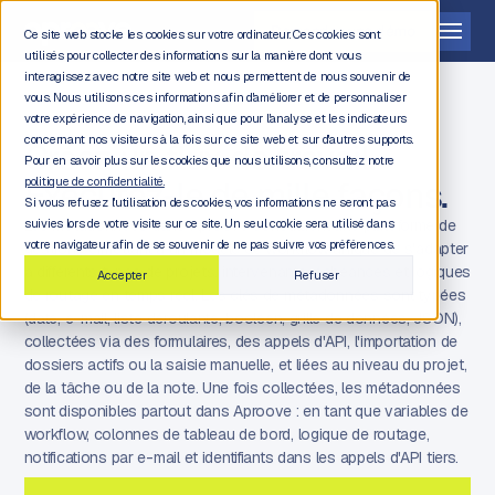
Demander une démo
Ce site web stocke les cookies sur votre ordinateur. Ces cookies sont
utilisés pour collecter des informations sur la manière dont vous
interagissez avec notre site web et nous permettent de nous souvenir de
vous. Nous utilisons ces informations afin d'améliorer et de personnaliser
votre expérience de navigation, ainsi que pour l'analyse et les indicateurs
concernant nos visiteurs à la fois sur ce site web et sur d'autres supports.
Créez un flux de travail.
Pour en savoir plus sur les cookies que nous utilisons, consultez notre
Exécutez-le de mille façons.
politique de confidentialité.
Si vous refusez l'utilisation des cookies, vos informations ne seront pas
Les métadonnées dans Aproove constituent une plateforme de
suivies lors de votre visite sur ce site. Un seul cookie sera utilisé dans
votre navigateur afin de se souvenir de ne pas suivre vos préférences.
gestion permettant à un modèle de workflow unique de s'adapter
à différents types de projets, intervenants, échéances et logiques
Accepter
Refuser
de routage en temps réel. Les clés de métadonnées sont typées
(date, e-mail, liste déroulante, booléen, grille de données, JSON),
collectées via des formulaires, des appels d'API, l'importation de
dossiers actifs ou la saisie manuelle, et liées au niveau du projet,
de la tâche ou de la note. Une fois collectées, les métadonnées
sont disponibles partout dans Aproove : en tant que variables de
workflow, colonnes de tableau de bord, logique de routage,
notifications par e-mail et identifiants dans les appels d'API tiers.