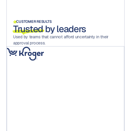
CUSTOMER RESULTS
Trusted
by leaders
Used by teams that cannot afford uncertainty in their
approval process.
« La mise en place d'Aproove a considérablement réduit
les erreurs, accru la motivation et la satisfaction au sein
des équipes et, surtout, permis à l'exploitation
d'économiser des coûts directs importants. »
Kroger PE Leadership Team