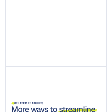
« En peu de temps, nous avons pu réduire 25 workflows
en un seul. L'équipe a constaté une réduction de 15
semaines pour faire passer de nouveaux packages
marketing de l'idée au marché. Plus important encore,
cela a garanti que tous les packages étaient conformes
aux exigences réglementaires. Toutes les étapes, tous
les commentaires et toutes les approbations sont
capturés et conservés pour d'éventuels audits. »
Michael Ruff
Chef de projet marketing senior
RELATED FEATURES
More ways to
streamline