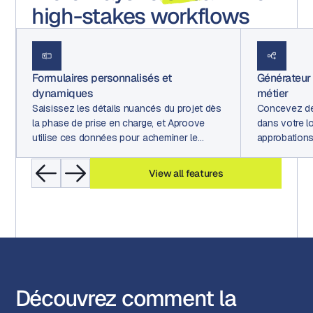
high-stakes workflows
Formulaires personnalisés et
Générateur
dynamiques
métier
Saisissez les détails nuancés du projet dès
Concevez des
la phase de prise en charge, et Aproove
dans votre l
utilise ces données pour acheminer le
approbations
travail, assigner les parties prenantes,
déclencher des actions automatisées et
View all features
alimenter les tableaux de bord.
Découvrez comment la