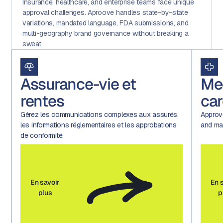
Insurance, healthcare, and enterprise teams face unique
approval challenges. Aproove handles state-by-state
variations, mandated language, FDA submissions, and
multi-geography brand governance without breaking a
sweat.
Assurance-vie et
Med
rentes
car
Gérez les communications complexes aux assurés,
Approve
les informations réglementaires et les approbations
and mark
de conformité.
En savoir
En s
plus
pl