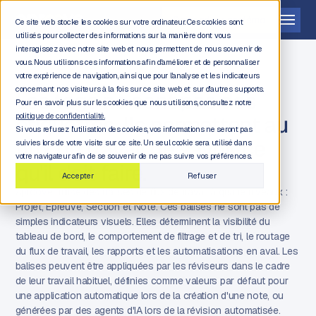
Demander une démo
Ce site web stocke les cookies sur votre ordinateur. Ces cookies sont
utilisés pour collecter des informations sur la manière dont vous
interagissez avec notre site web et nous permettent de nous souvenir de
vous. Nous utilisons ces informations afin d'améliorer et de personnaliser
votre expérience de navigation, ainsi que pour l'analyse et les indicateurs
concernant nos visiteurs à la fois sur ce site web et sur d'autres supports.
Les tags ne sont pas des
Pour en savoir plus sur les cookies que nous utilisons, consultez notre
étiquettes. Ils permettent au
politique de confidentialité.
Si vous refusez l'utilisation des cookies, vos informations ne seront pas
flux de travail de savoir ce
suivies lors de votre visite sur ce site. Un seul cookie sera utilisé dans
votre navigateur afin de se souvenir de ne pas suivre vos préférences.
qu'il doit faire.
Accepter
Refuser
Aproove utilise des balises de flux de travail à quatre niveaux :
Projet, Épreuve, Section et Note. Ces balises ne sont pas de
simples indicateurs visuels. Elles déterminent la visibilité du
tableau de bord, le comportement de filtrage et de tri, le routage
du flux de travail, les rapports et les automatisations en aval. Les
balises peuvent être appliquées par les réviseurs dans le cadre
de leur travail habituel, définies comme valeurs par défaut pour
une application automatique lors de la création d'une note, ou
générées par des agents d'IA lors de la révision automatisée.