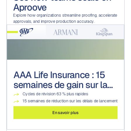
Aproove
Explore how organizations streamline proofing, accelerate
approvals, and improve production accuracy.
AAA Life Insurance : 15
Armani : Utilisation
Kingspan : Une culture de
Kroger : Transformer un
semaines de gain sur la
avancée des formulaires
la conformité portée par
centre d'excellence en
mise sur le marché
la technologie
exécution promotionnelle
Cycles de révision 63 % plus rapides
4 fois plus d'actifs approuvés
Augmentation de 200 % des tâches et projets
22 marques
auditables
15 semaines de réduction sur les délais de lancement
90 % de réduction des délais de production créative
Plus de 600 versions par semaine
Réduction de 19 % des efforts associés
En savoir plus
En savoir plus
En savoir plus
En savoir plus