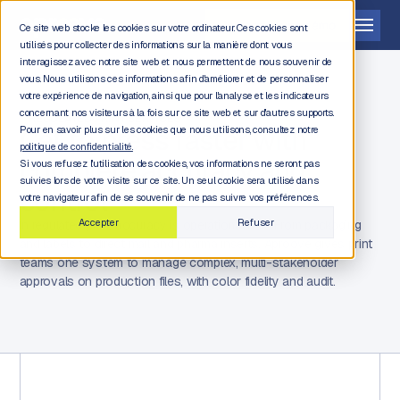
Demander une démo
Ce site web stocke les cookies sur votre ordinateur. Ces cookies sont
utilisés pour collecter des informations sur la manière dont vous
interagissez avec notre site web et nous permettent de nous souvenir de
vous. Nous utilisons ces informations afin d'améliorer et de personnaliser
votre expérience de navigation, ainsi que pour l'analyse et les indicateurs
concernant nos visiteurs à la fois sur ce site web et sur d'autres supports.
REGULATED PRINT SERVICES
Get to press faster with
Pour en savoir plus sur les cookies que nous utilisons, consultez notre
politique de confidentialité.
complete accuracy and
Si vous refusez l'utilisation des cookies, vos informations ne seront pas
suivies lors de votre visite sur ce site. Un seul cookie sera utilisé dans
control
votre navigateur afin de se souvenir de ne pas suivre vos préférences.
Accepter
Refuser
In regulated print, accuracy is operational risk. From packaging
and labels to direct mail and pharma inserts, Aproove gives print
teams one system to manage complex, multi-stakeholder
approvals on production files, with color fidelity and audit.