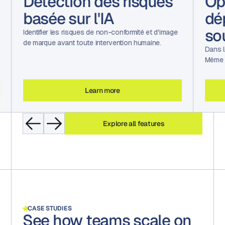
Détection des risques
Op
basée sur l'IA
dé
so
Identifier les risques de non-conformité et d'image
de marque avant toute intervention humaine.
Dans l
Même l
Learn more
Explore all features
CASE STUDIES
See how teams scale on