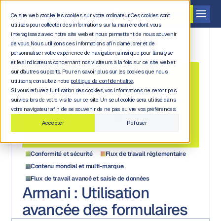
Demander une démo
Ce site web stocke les cookies sur votre ordinateur. Ces cookies sont
utilisés pour collecter des informations sur la manière dont vous
interagissez avec notre site web et nous permettent de nous souvenir
de vous. Nous utilisons ces informations afin d'améliorer et de
personnaliser votre expérience de navigation, ainsi que pour l'analyse
et les indicateurs concernant nos visiteurs à la fois sur ce site web et
sur d'autres supports. Pour en savoir plus sur les cookies que nous
utilisons, consultez notre
politique de confidentialité.
Si vous refusez l'utilisation des cookies, vos informations ne seront pas
All case
suivies lors de votre visite sur ce site. Un seul cookie sera utilisé dans
studies
votre navigateur afin de se souvenir de ne pas suivre vos préférences.
Accepter
Refuser
Conformité et sécurité
Flux de travail réglementaire
Contenu mondial et multi-marque
Flux de travail avancé et saisie de données
Armani : Utilisation
avancée des formulaires