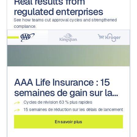
Real results from
regulated enterprises
See how teams cut approval cycles and strengthened
compliance.
AAA Life Insurance : 15
Kingspan : Une culture de
Kroger : Transformer un
semaines de gain sur la
la conformité portée par
centre d'excellence en
mise sur le marché
la technologie
exécution promotionnelle
Cycles de révision 63 % plus rapides
Augmentation de 200 % des tâches et projets
22 marques
auditables
15 semaines de réduction sur les délais de lancement
Plus de 600 versions par semaine
Réduction de 19 % des efforts associés
En savoir plus
En savoir plus
En savoir plus