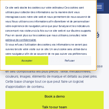
Demander une démo
Ce site web stocke les cookies sur votre ordinateur. Ces cookies sont
utilisés pour collecter des informations sur la manière dont vous
interagissez avec notre site web et nous permettent de nous souvenir de
vous. Nous utilisons ces informations afin d'améliorer et de personnaliser
votre expérience de navigation, ainsi que pour l'analyse et les indicateurs
concernant nos visiteurs à la fois sur ce site web et sur d'autres supports.
Le risque de non-conformité
Pour en savoir plus sur les cookies que nous utilisons, consultez notre
se situe au niveau des
politique de confidentialité.
Si vous refusez l'utilisation des cookies, vos informations ne seront pas
composants. Votre analyse
suivies lors de votre visite sur ce site. Un seul cookie sera utilisé dans
votre navigateur afin de se souvenir de ne pas suivre vos préférences.
devrait en faire autant.
Accepter
Refuser
Lorsqu'un fichier arrive dans Aproove, notre agent le décompose
en ses composants les plus précis : texte, métadonnées,
couleurs, images, éléments de marque et détails au pixel près.
Cette base change tout ce que peut faire un logiciel
d'approbation de contenu.
Book a demo
Talk to our team