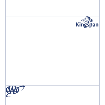
d'économiser des coûts directs importants. »
Kroger PE Leadership Team
« L'équipe Aproove est la meilleure équipe au monde.
J'ai l'impression d'être leur seul client, ils sont toujours
là pour moi. »
Monika Marcinkowska
Responsable du marketing digital de division