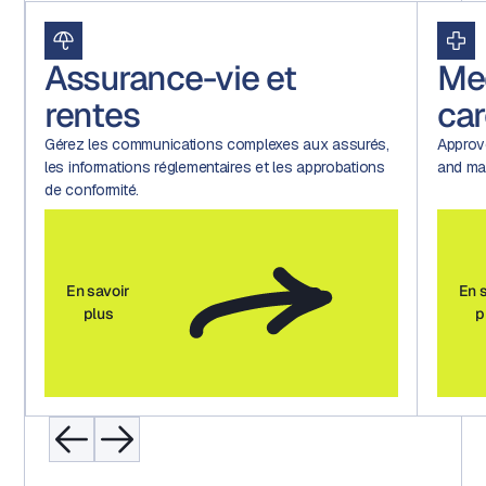
Assurance-vie et
Me
rentes
car
Gérez les communications complexes aux assurés,
Approv
les informations réglementaires et les approbations
and mar
de conformité.
En savoir
En 
plus
p