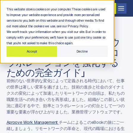
デモを依頼する
This website stores cookies on your computer. These cookies are used
to improve your website experience and provide more personalized
services to you, both on this website and through other media. To find
out more about the cookies we use, see our Privacy Policy.
We won't track your information when you visit our site. But in order to
comply with your preferences, we'll have to use just one tiny cookie so
eBook：「業務管理ソフトウ
that you're not asked to make this choice again.
ェアでリモートチームのコ
Accept
Decline
ラボレーションを強化する
ための完全ガイド」
前例のない世界的な変化によって定義される時代において、仕事
の世界は著しい変革を遂げました。技術の進歩と社会のダイナミ
クスの変化によって加速したリモートワークの台頭は、私たちの
職業生活への向き合い方を再形成しました。組織がこの新しい状
況に適応する中で、効率とコラボレーションの灯台として一つの
重要な要素が浮かび上がりました。業務管理ソフトウェアです。
Aproove Work Management
チームによるこのeBookの旅にご一
緒しましょう。リモートワークの革命と、現代の職場における生