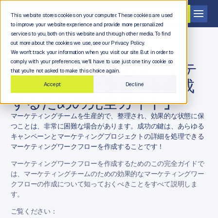
デモを依頼する
This website stores cookies on your computer. These cookies are used
to improve your website experience and provide more personalized
services to you, both on this website and through other media. To find
out more about the cookies we use, see our Privacy Policy.
We won't track your information when you visit our site. But in order to
comply with your preferences, we'll have to use just one tiny cookie so
eBook：「成功するマーケテ
that you're not asked to make this choice again.
ィングワークフローを作成
Accept
Decline
するための完全ガイド」
マーケティングチームを生産的で、整理され、効果的な状態に保
つことは、非常に困難な場合があります。成功の鍵は、あらゆる
キャンペーンとマーケティングプロジェクトの詳細を処理できる
マーケティングワークフローを作成することです！
マーケティングワークフローを作成するためのこの完全ガイドで
は、マーケティングチームのための効果的なマーケティングワー
クフローの作成について知っておくべきことをすべて説明しま
す。
ご覧ください：