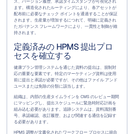
ス、バージョン履歴、承認タイムスタンプが可視化され
ます。構造化されたルーティングにより、各アセットが
配布前に必要なチェック ポイントを通過することが保証
されます。生産量が増加するにつれて、明確に定義され
たガバナンス フレームワークにより、一貫性と制御が維
持されます。
定義済みの HPMS 提出プロ
セスを確立する
健康プラン管理システムを通じた資料の提出は、規制対
応の重要な要素です。特定のマーケティング資料は使用
前に提出と承認が必要ですが、その他はファイル アンド
ユースまたは免除の分類に該当します。
組織は、内部の生産タイムラインを CMS のレビュー期間
にマッピングし、提出スケジュールに緊急時対応計画を
組み込む必要があります。追跡システムは、資料識別番
号、承認確認、改訂履歴、および関連する通信を記録す
る必要があります。
HPMS 調整が文書化されたワークフロー プロセスに統合