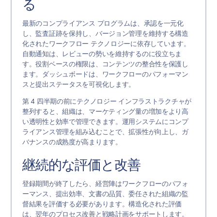
る
最新のコンプライアンス プログラムは、承認を一元化
し、監査証跡を保持し、バージョン管理を維持する構造
化されたワークフロー テクノロジーに依存しています。
自動通知は、レビューの勢いを維持するのに役立ちま
す。役割ベースの権限は、コンテンツの整合性を保護し
ます。ダッシュボードは、ワークフローのパフォーマン
スと提出ステータスを可視化します。
第 4 四半期の前にテクノロジー インフラストラクチャが
整列すると、組織は、マーケティング量の増加をより高
い透明性と効率で管理できます。運用システムにコンプ
ライアンス管理を組み込むことで、拡張性が向上し、ガ
バナンスの成熟度が高まります。
継続的な評価と改善
登録期間が終了したら、経営陣はワークフローのパフォ
ーマンス、提出効率、文書の品質、委任された組織の監
督結果を評価する必要があります。構造化された評価
は、翌年のプロセス改善と戦略計画をサポートします。