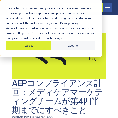
デモを依頼する
This website stores cookies on your computer. These cookies are used
to improve your website experience and provide more personalized
services to you, both on this website and through other media. To find
out more about the cookies we use, see our Privacy Policy.
We won't track your information when you visit our site. But in order to
comply with your preferences, we'll have to use just one tiny cookie so
that you're not asked to make this choice again.
Accept
Decline
Back to
blog
AEPコンプライアンス計
画：メディケアマーケテ
ィングチームが第4四半
期までにすべきこと
Written by:
Carrie Wilson