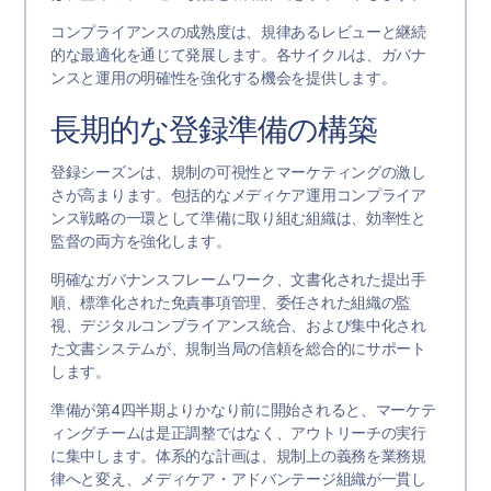
コンプライアンスの成熟度は、規律あるレビューと継続
的な最適化を通じて発展します。各サイクルは、ガバナ
ンスと運用の明確性を強化する機会を提供します。
長期的な登録準備の構築
登録シーズンは、規制の可視性とマーケティングの激し
さが高まります。包括的なメディケア運用コンプライア
ンス戦略の一環として準備に取り組む組織は、効率性と
監督の両方を強化します。
明確なガバナンスフレームワーク、文書化された提出手
順、標準化された免責事項管理、委任された組織の監
視、デジタルコンプライアンス統合、および集中化され
た文書システムが、規制当局の信頼を総合的にサポート
します。
準備が第4四半期よりかなり前に開始されると、マーケテ
ィングチームは是正調整ではなく、アウトリーチの実行
に集中します。体系的な計画は、規制上の義務を業務規
律へと変え、メディケア・アドバンテージ組織が一貫し