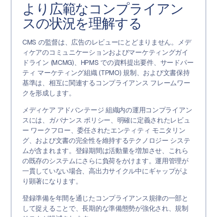
より広範なコンプライアン
スの状況を理解する
CMS の監督は、広告のレビューにとどまりません。メデ
ィケアのコミュニケーションおよびマーケティングガイ
ドライン (MCMG)、HPMS での資料提出要件、サードパー
ティ マーケティング組織 (TPMO) 規制、および文書保持
基準は、相互に関連するコンプライアンス フレームワー
クを形成します。
メディケア アドバンテージ 組織内の運用コンプライアン
スには、ガバナンス ポリシー、明確に定義されたレビュ
ー ワークフロー、委任されたエンティティ モニタリン
グ、および文書の完全性を維持するテクノロジー システ
ムが含まれます。登録期間は活動量を増加させ、これら
の既存のシステムにさらに負荷をかけます。運用管理が
一貫していない場合、高出力サイクル中にギャップがよ
り顕著になります。
登録準備を年間を通じたコンプライアンス規律の一部と
して捉えることで、長期的な準備態勢が強化され、規制