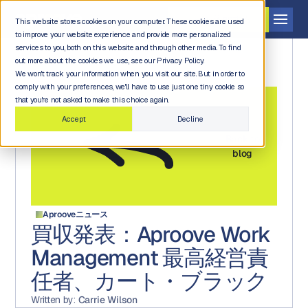
デモを依頼する
This website stores cookies on your computer. These cookies are used
to improve your website experience and provide more personalized
services to you, both on this website and through other media. To find
out more about the cookies we use, see our Privacy Policy.
We won't track your information when you visit our site. But in order to
comply with your preferences, we'll have to use just one tiny cookie so
that you're not asked to make this choice again.
Accept
Decline
Back to
blog
Aprooveニュース
買収発表：Aproove Work
Management 最高経営責
任者、カート・ブラック
Written by:
Carrie Wilson