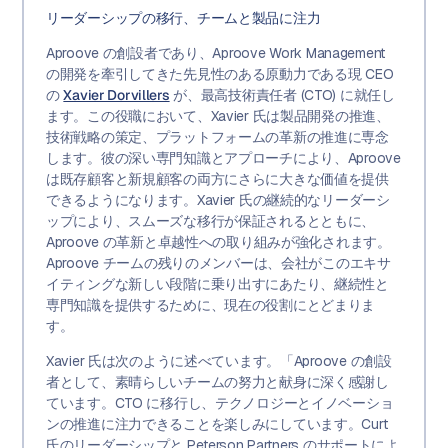
リーダーシップの移行、チームと製品に注力
Aproove の創設者であり、Aproove Work Management
の開発を牽引してきた先見性のある原動力である現 CEO
の
Xavier Dorvillers
が、最高技術責任者 (CTO) に就任し
ます。この役職において、Xavier 氏は製品開発の推進、
技術戦略の策定、プラットフォームの革新の推進に専念
します。彼の深い専門知識とアプローチにより、Aproove
は既存顧客と新規顧客の両方にさらに大きな価値を提供
できるようになります。Xavier 氏の継続的なリーダーシ
ップにより、スムーズな移行が保証されるとともに、
Aproove の革新と卓越性への取り組みが強化されます。
Aproove チームの残りのメンバーは、会社がこのエキサ
イティングな新しい段階に乗り出すにあたり、継続性と
専門知識を提供するために、現在の役割にとどまりま
す。
Xavier 氏は次のように述べています。「Aproove の創設
者として、素晴らしいチームの努力と献身に深く感謝し
ています。CTO に移行し、テクノロジーとイノベーショ
ンの推進に注力できることを楽しみにしています。Curt
氏のリーダーシップと Peterson Partners のサポートによ