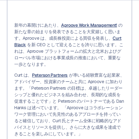
新年の幕開けにあたり、
Aproove Work Management!
の
新たな章の始まりを発表できることを大変嬉しく思いま
す。Aproove は、成長株投資による買収を発表し、
Curt
Black
を新 CEO として迎えることを誇りに思います。こ
れは、Aproove プラットフォームの拡大と北米およびグ
ローバル市場における事業成長の推進において、重要な
一歩となります。
Curt は、
Peterson Partners
が率いる経験豊富な起業家、
アドバイザー、投資家のチームと共に Aproove に加わり
ます。「Peterson Partners の目標は、卓越したリーダー
シップと優れたビジネスを組み合わせ、長期的な成長を
促進することです」と Peterson のパートナーである Dan
Hanks は述べています。 「Aproove はコラボレーション
ワーク管理において先見性のあるアプローチを持ってい
ると確信しており、Curt 氏とチーム全体に戦略的なアド
バイスとリソースを提供し、さらに大きな成果を達成で
きることを楽しみにしています。」