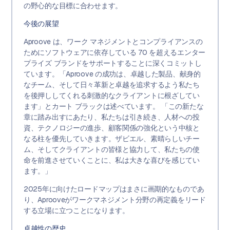
の野心的な目標に合わせます。
今後の展望
Aproove は、ワーク マネジメントとコンプライアンスの
ためにソフトウェアに依存している 70 を超えるエンター
プライズ ブランドをサポートすることに深くコミットし
ています。「Aproove の成功は、卓越した製品、献身的
なチーム、そして日々革新と卓越を追求するよう私たち
を後押ししてくれる刺激的なクライアントに根ざしてい
ます」とカート ブラックは述べています。 「この新たな
章に踏み出すにあたり、私たちは引き続き、人材への投
資、テクノロジーの進歩、顧客関係の強化という中核と
なる柱を優先していきます。ザビエル、素晴らしいチー
ム、そしてクライアントの皆様と協力して、私たちの使
命を前進させていくことに、私は大きな喜びを感じてい
ます。」
2025年に向けたロードマップはまさに画期的なものであ
り、Aprooveがワークマネジメント分野の再定義をリード
する立場に立つことになります。
卓越性の歴史