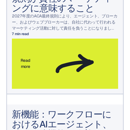
ングに意味すること
2027年度のACA最終規則により、エージェント、ブローカ
ー、およびウェブブローカーは、自社に代わって行われる
マーケティング活動に対して責任を負うことになりまし
た。変更点と準備方法をご確認ください。
7
min read
Read
more
新機能：ワークフローに
おけるAIエージェント、