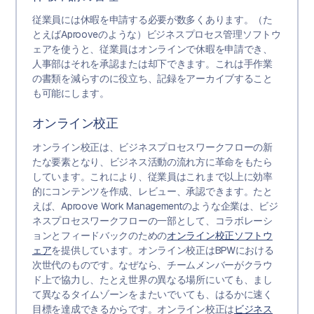
従業員には休暇を申請する必要が数多くあります。（た
とえばAprooveのような）ビジネスプロセス管理ソフトウ
ェアを使うと、従業員はオンラインで休暇を申請でき、
人事部はそれを承認または却下できます。これは手作業
の書類を減らすのに役立ち、記録をアーカイブすること
も可能にします。
オンライン校正
オンライン校正は、ビジネスプロセスワークフローの新
たな要素となり、ビジネス活動の流れ方に革命をもたら
しています。これにより、従業員はこれまで以上に効率
的にコンテンツを作成、レビュー、承認できます。たと
えば、Aproove Work Managementのような企業は、ビジ
ネスプロセスワークフローの一部として、コラボレーシ
ョンとフィードバックのための
オンライン校正ソフトウ
ェア
を提供しています。オンライン校正はBPWにおける
次世代のものです。なぜなら、チームメンバーがクラウ
ド上で協力し、たとえ世界の異なる場所にいても、まし
て異なるタイムゾーンをまたいでいても、はるかに速く
目標を達成できるからです。オンライン校正は
ビジネス