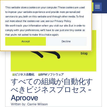
デモを依頼する
This website stores cookies on your computer. These cookies are used
to improve your website experience and provide more personalized
services to you, both on this website and through other media. To find
out more about the cookies we use, see our Privacy Policy.
We won't track your information when you visit our site. But in order to
comply with your preferences, we'll have to use just one tiny cookie so
that you're not asked to make this choice again.
Accept
Decline
Back to
blog
ビジネス自動化
BPMソフトウェア
すべての組織が自動化す
べきビジネスプロセス -
Aproove
Written by:
Carrie Wilson