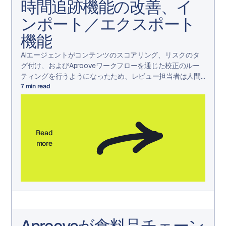
時間追跡機能の改善、イ
ンポート／エクスポート
機能
AIエージェントがコンテンツのスコアリング、リスクのタ
グ付け、およびAprooveワークフローを通じた校正のルー
ティングを行うようになったため、レビュー担当者は人間
の判断が必要な決定に集中できるようになりました。
7
min read
Read
more
Aprooveが食料品チェーン