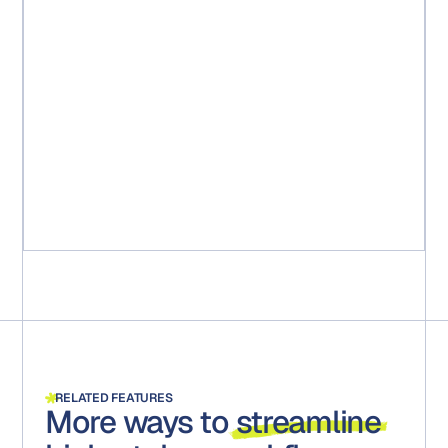
« En peu de temps, nous avons pu réduire 25 workflows
en un seul. L'équipe a constaté une réduction de 15
semaines pour faire passer de nouveaux packages
marketing de l'idée au marché. Plus important encore,
cela a garanti que tous les packages étaient conformes
aux exigences réglementaires. Toutes les étapes, tous
les commentaires et toutes les approbations sont
capturés et conservés pour d'éventuels audits. »
Michael Ruff
Chef de projet marketing senior
RELATED FEATURES
More ways to
streamline