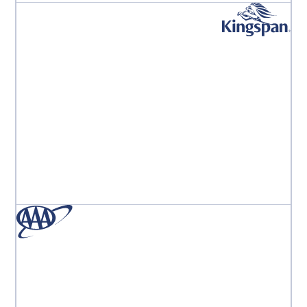
« L'équipe Aproove est la meilleure équipe au monde.
J'ai l'impression d'être leur seul client, ils sont toujours
là pour moi. »
Monika Marcinkowska
Responsable du marketing digital de division