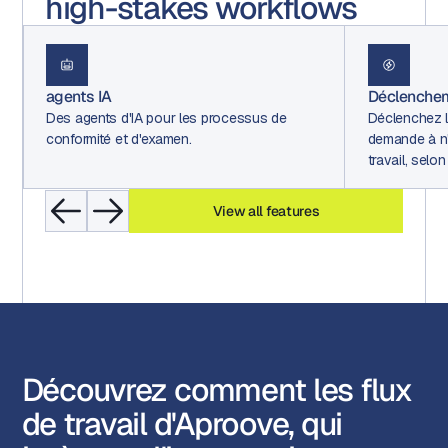
high-stakes workflows
agents IA
Déclenchem
Des agents d'IA pour les processus de
Déclenchez l
conformité et d'examen.
demande à n'
travail, sel
View all features
Découvrez comment les flux
de travail d'Aproove, qui