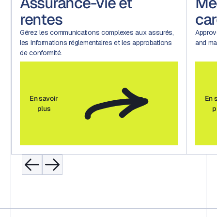
rance-vie et
Medicare 
es
care
 communications complexes aux assurés,
Approve member commu
mations réglementaires et les approbations
and marketing materials w
mité.
oir
En savoir
s
plus