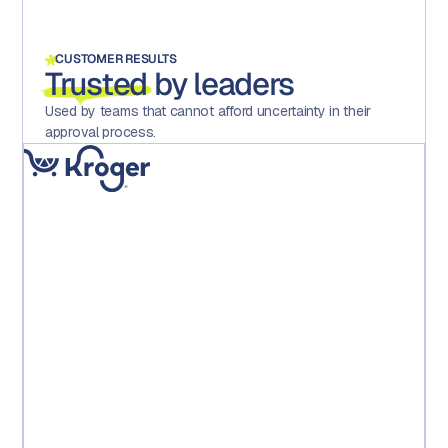
CUSTOMER RESULTS
Trusted
by leaders
Used by teams that cannot afford uncertainty in their
approval process.
« La mise en place d'Aproove a considérablement réduit
les erreurs, accru la motivation et la satisfaction au sein
des équipes et, surtout, permis à l'exploitation
d'économiser des coûts directs importants. »
Kroger PE Leadership Team