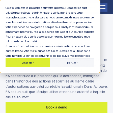
Demander une démo
Ce site web stocke les cookies sur votre ordinateur. Ces cookies sont
utilisés pour collecter des informations sur la manière dont vous
interagissez avec notre site web et nous permettent de nous souvenir de
vous. Nous utilisons ces informations afin d'améliorer et de personnaliser
votre expérience de navigation, ainsi que pour l'analyse et les indicateurs
concernant nos visiteurs à la fois sur ce site web et sur d'autres supports.
Ce sont les humains qui
Pour en savoir plus sur les cookies que nous utilisons, consultez notre
décident. L'IA accélère le
politique de confidentialité.
Si vous refusez l'utilisation des cookies, vos informations ne seront pas
processus de décision.
suivies lors de votre visite sur ce site. Un seul cookie sera utilisé dans
votre navigateur afin de se souvenir de ne pas suivre vos préférences.
L'IA d'Aproove n'approuve, ne rejette ni ne finalise jamais rien. Elle
Accepter
Refuser
effectue une présélection, signale, briefe et prépare les éléments
au sein de flux de travail où l'humain intervient. Chaque action de
l'IA est attribuée à la personne qui l'a déclenchée, consignée
dans l'historique des actions et soumise au même cadre
d'autorisations que celui qui régit le travail humain. Dans Aproove,
l'IA est un outil que l'équipe utilise, et non une autorité à laquelle
elle se soumet.
Book a demo