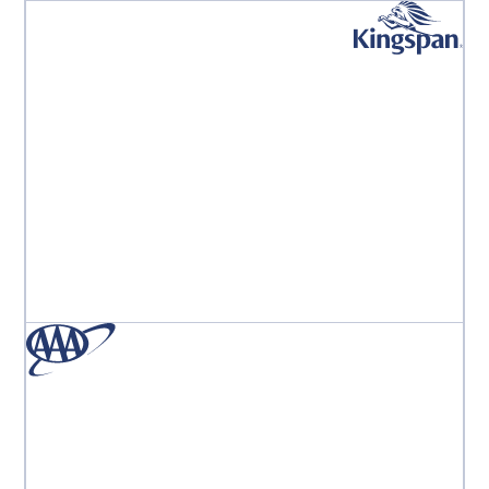
« L'équipe Aproove est la meilleure équipe au monde.
J'ai l'impression d'être leur seul client, ils sont toujours
là pour moi. »
Monika Marcinkowska
Responsable du marketing digital de division