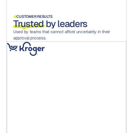
CUSTOMER RESULTS
Trusted
by leaders
Used by teams that cannot afford uncertainty in their
approval process.
« La mise en place d'Aproove a considérablement réduit
les erreurs, accru la motivation et la satisfaction au sein
des équipes et, surtout, permis à l'exploitation
d'économiser des coûts directs importants. »
Kroger PE Leadership Team