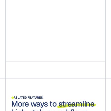
« En peu de temps, nous avons pu réduire 25 workflows
en un seul. L'équipe a constaté une réduction de 15
semaines pour faire passer de nouveaux packages
marketing de l'idée au marché. Plus important encore,
cela a garanti que tous les packages étaient conformes
aux exigences réglementaires. Toutes les étapes, tous
les commentaires et toutes les approbations sont
capturés et conservés pour d'éventuels audits. »
Michael Ruff
Chef de projet marketing senior
RELATED FEATURES
More ways to
streamline