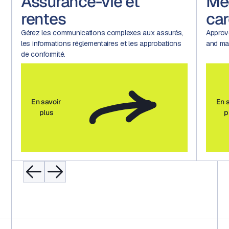
Assurance-vie et
Me
rentes
car
Gérez les communications complexes aux assurés,
Approv
les informations réglementaires et les approbations
and mar
de conformité.
En savoir
En 
plus
p