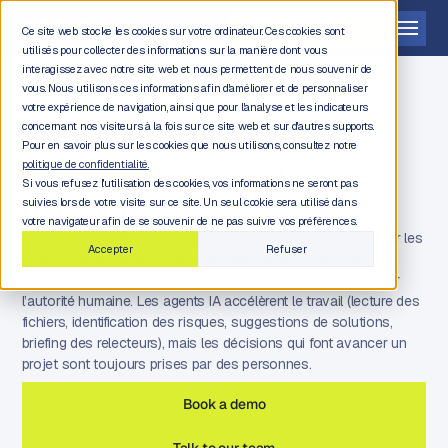
Demander une démo
Ce site web stocke les cookies sur votre ordinateur. Ces cookies sont
utilisés pour collecter des informations sur la manière dont vous
interagissez avec notre site web et nous permettent de nous souvenir de
vous. Nous utilisons ces informations afin d'améliorer et de personnaliser
votre expérience de navigation, ainsi que pour l'analyse et les indicateurs
concernant nos visiteurs à la fois sur ce site web et sur d'autres supports.
L'IA effectue l'analyse. Les
Pour en savoir plus sur les cookies que nous utilisons, consultez notre
humains prennent la
politique de confidentialité.
Si vous refusez l'utilisation des cookies, vos informations ne seront pas
décision.
suivies lors de votre visite sur ce site. Un seul cookie sera utilisé dans
votre navigateur afin de se souvenir de ne pas suivre vos préférences.
L’intelligence artificielle optimise les flux de travail, même pour les
Accepter
Refuser
meilleurs logiciels de gestion des approbations destinés aux
équipes créatives. Chaque flux de travail Aproove repose sur
l’autorité humaine. Les agents IA accélèrent le travail (lecture des
fichiers, identification des risques, suggestions de solutions,
briefing des relecteurs), mais les décisions qui font avancer un
projet sont toujours prises par des personnes.
Book a demo
Talk to our team