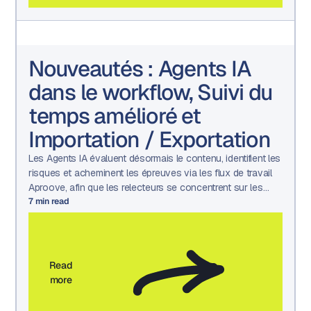
Nouveautés : Agents IA
dans le workflow, Suivi du
temps amélioré et
Importation / Exportation
Les Agents IA évaluent désormais le contenu, identifient les
risques et acheminent les épreuves via les flux de travail
Aproove, afin que les relecteurs se concentrent sur les
décisions qui nécessitent une intervention humaine.
7
min read
Read
more