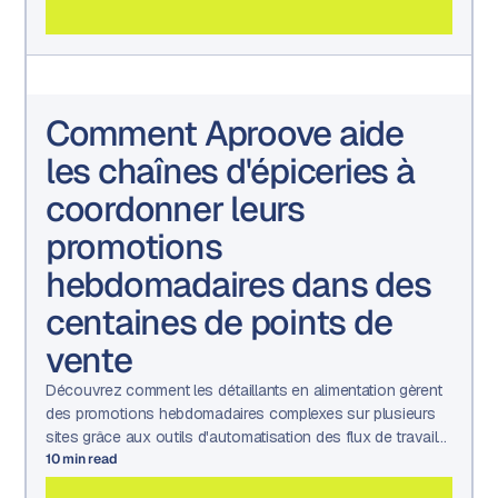
Comment Aproove aide
les chaînes d'épiceries à
coordonner leurs
promotions
hebdomadaires dans des
centaines de points de
vente
Découvrez comment les détaillants en alimentation gèrent
des promotions hebdomadaires complexes sur plusieurs
sites grâce aux outils d'automatisation des flux de travail
marketing, de gestion des actifs et d'approbation
10
min read
d'Aproove.