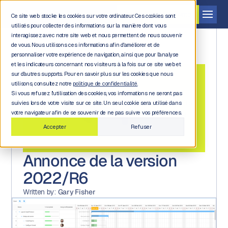
Demander une démo
Ce site web stocke les cookies sur votre ordinateur. Ces cookies sont
utilisés pour collecter des informations sur la manière dont vous
interagissez avec notre site web et nous permettent de nous souvenir
de vous. Nous utilisons ces informations afin d'améliorer et de
personnaliser votre expérience de navigation, ainsi que pour l'analyse
et les indicateurs concernant nos visiteurs à la fois sur ce site web et
sur d'autres supports. Pour en savoir plus sur les cookies que nous
utilisons, consultez notre
politique de confidentialité.
Si vous refusez l'utilisation des cookies, vos informations ne seront pas
Back to
suivies lors de votre visite sur ce site. Un seul cookie sera utilisé dans
blog
votre navigateur afin de se souvenir de ne pas suivre vos préférences.
Accepter
Refuser
Annonce de la version
2022/R6
Written by:
Gary Fisher