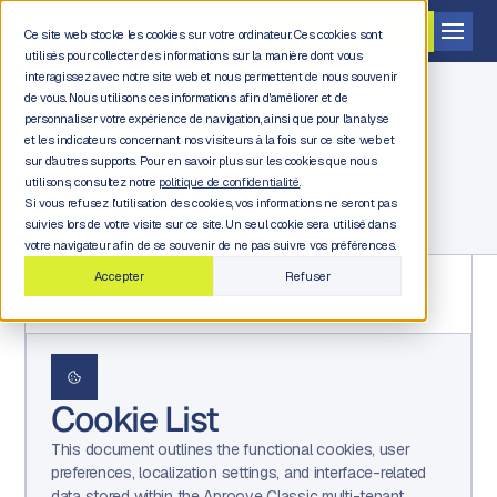
Demander une démo
Ce site web stocke les cookies sur votre ordinateur. Ces cookies sont
utilisés pour collecter des informations sur la manière dont vous
interagissez avec notre site web et nous permettent de nous souvenir
de vous. Nous utilisons ces informations afin d'améliorer et de
personnaliser votre expérience de navigation, ainsi que pour l'analyse
et les indicateurs concernant nos visiteurs à la fois sur ce site web et
Juridique et conformité
sur d'autres supports. Pour en savoir plus sur les cookies que nous
utilisons, consultez notre
politique de confidentialité.
Si vous refusez l'utilisation des cookies, vos informations ne seront pas
suivies lors de votre visite sur ce site. Un seul cookie sera utilisé dans
votre navigateur afin de se souvenir de ne pas suivre vos préférences.
Accepter
Refuser
Cookie List
This document outlines the functional cookies, user
preferences, localization settings, and interface-related
data stored within the Aproove Classic multi-tenant