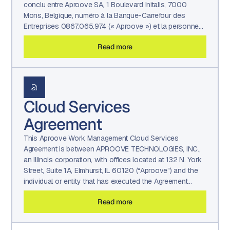
conclu entre Aproove SA, 1 Boulevard Initalis, 7000
Mons, Belgique, numéro à la Banque-Carrefour des
Entreprises 0867.065.974 (« Aproove ») et la personne
physique ou morale ayant signé le Contrat (« Vous »
Read more
et/ou « Client »). Le présent Contrat définit les conditions
générales régissant les commandes que Vous passez
pour des Services au titre du Contrat.
Cloud Services
Agreement
This Aproove Work Management Cloud Services
Agreement is between APROOVE TECHNOLOGIES, INC.,
an Illinois corporation, with offices located at 132 N. York
Street, Suite 1A, Elmhurst, IL 60120 (“Aproove”) and the
individual or entity that has executed the Agreement
(“You” and/or ‘Client”). This Agreement sets forth the
Read more
terms and conditions that govern orders placed by You
for Services under the Agreement.