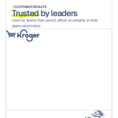
CUSTOMER RESULTS
Trusted
by leaders
Used by teams that cannot afford uncertainty in their
approval process.
« La mise en place d'Aproove a considérablement réduit
les erreurs, accru la motivation et la satisfaction au sein
des équipes et, surtout, permis à l'exploitation
d'économiser des coûts directs importants. »
Kroger PE Leadership Team