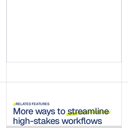
en un seul. L'équipe a constaté une réduction de 15
semaines pour faire passer de nouveaux packages
marketing de l'idée au marché. Plus important encore,
cela a garanti que tous les packages étaient conformes
aux exigences réglementaires. Toutes les étapes, tous
les commentaires et toutes les approbations sont
capturés et conservés pour d'éventuels audits. »
Michael Ruff
Chef de projet marketing senior
RELATED FEATURES
More ways to
streamline
high-stakes workflows