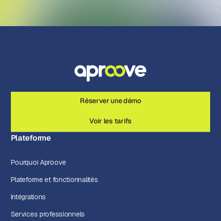
Réserver une démo
Voir les tarifs
Plateforme
Pourquoi Aproove
Plateforme et fonctionnalités
Intégrations
Services professionnels