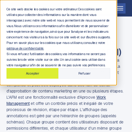
Demander une démo
Ce site web stocke les cookies sur votre ordinateur. Ces cookies sont
utilisés pour collecter des informations sur la manière dont vous
interagissez avec notre site web et nous permettent de nous souvenir de
vous. Nous utilisons ces informations afin d'améliorer et de personnaliser
votre expérience de navigation, ainsi que pour l'analyse et les indicateurs
concernant nos visiteurs à la fois sur ce site web et sur d'autres supports.
Logiciel de gestion des flux
Pour en savoir plus sur les cookies que nous utilisons, consultez notre
de travail d'annotation (AFM)
politique de confidentialité.
Si vous refusez l'utilisation des cookies, vos informations ne seront pas
La gestion des flux d'annotations vous permet de contrôler la
suivies lors de votre visite sur ce site. Un seul cookie sera utilisé dans
votre navigateur afin de se souvenir de ne pas suivre vos préférences.
circulation des notes entre différents utilisateurs et groupes. La
fonctionnalité de gestion des flux d'annotations (AFM) permet
Accepter
Refuser
aux entreprises de s'adapter aux cycles de révision les plus
complexes et peut être déployée dans des flux de travail
d'approbation de contenu marketing en une ou plusieurs étapes.
L'AFM est une fonctionnalité exclusive d'Aproove
Work
Management
et offre un contrôle précis et inégalé de votre
processus de révision, étape par étape. L'affichage des
annotations est géré par une hiérarchie de groupes (appelés
schémas). Chaque groupe contient des utilisateurs disposant de
permissions différentes, et chaque utilisateur d'un même groupe