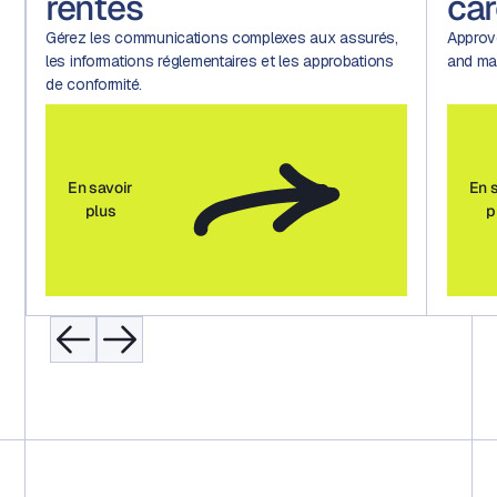
rentes
car
Gérez les communications complexes aux assurés,
Approv
les informations réglementaires et les approbations
and mar
de conformité.
En savoir
En 
plus
p