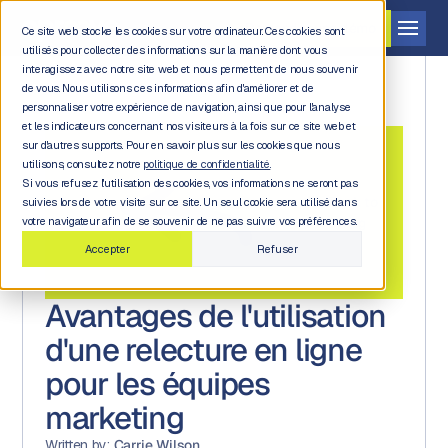
Demander une démo
Ce site web stocke les cookies sur votre ordinateur. Ces cookies sont
utilisés pour collecter des informations sur la manière dont vous
interagissez avec notre site web et nous permettent de nous souvenir
de vous. Nous utilisons ces informations afin d'améliorer et de
personnaliser votre expérience de navigation, ainsi que pour l'analyse
et les indicateurs concernant nos visiteurs à la fois sur ce site web et
sur d'autres supports. Pour en savoir plus sur les cookies que nous
utilisons, consultez notre
politique de confidentialité.
Si vous refusez l'utilisation des cookies, vos informations ne seront pas
Back to
suivies lors de votre visite sur ce site. Un seul cookie sera utilisé dans
blog
votre navigateur afin de se souvenir de ne pas suivre vos préférences.
Accepter
Refuser
Avantages de l'utilisation
d'une relecture en ligne
pour les équipes
marketing
Written by:
Carrie Wilson