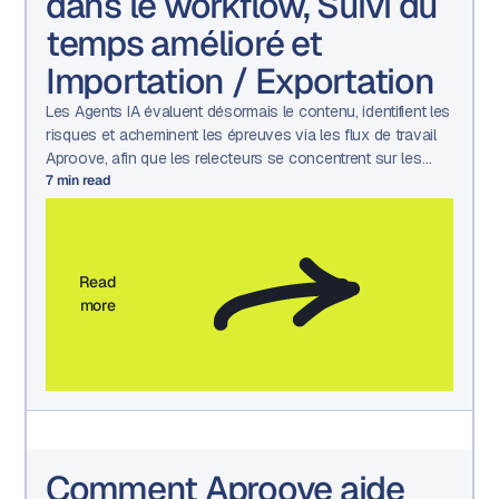
dans le workflow, Suivi du
temps amélioré et
Importation / Exportation
Les Agents IA évaluent désormais le contenu, identifient les
risques et acheminent les épreuves via les flux de travail
Aproove, afin que les relecteurs se concentrent sur les
décisions qui nécessitent une intervention humaine.
7
min read
Read
more
Comment Aproove aide