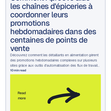
les chaînes d'épiceries à
coordonner leurs
promotions
hebdomadaires dans des
centaines de points de
vente
Découvrez comment les détaillants en alimentation gèrent
des promotions hebdomadaires complexes sur plusieurs
sites grâce aux outils d'automatisation des flux de travail
marketing, de gestion des actifs et d'approbation
10
min read
d'Aproove.
Read
more