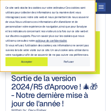
Demander une démo
Ce site web stocke les cookies sur votre ordinateur. Ces cookies sont
utilisés pour collecter des informations sur la manière dont vous
interagissez avec notre site web et nous permettent de nous souvenir
de vous. Nous utilisons ces informations afin d'améliorer et de
personnaliser votre expérience de navigation, ainsi que pour l'analyse
et les indicateurs concernant nos visiteurs à la fois sur ce site web et
sur d'autres supports. Pour en savoir plus sur les cookies que nous
utilisons, consultez notre
politique de confidentialité.
Si vous refusez l'utilisation des cookies, vos informations ne seront pas
Back to
suivies lors de votre visite sur ce site. Un seul cookie sera utilisé dans
blog
votre navigateur afin de se souvenir de ne pas suivre vos préférences.
Accepter
Refuser
Sortie de la version
2024/R5 d'Aproove ! 🎄🎁
- Notre dernière mise à
jour de l'année !
Written by:
Gary Fisher