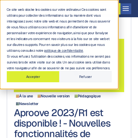
Demander une démo
Ce site web stocke les cookies sur votre ordinateur. Ces cookies sont
utilisés pour collecter des informations sur la manière dont vous
interagissez avec notre site web et nous permettent de nous souvenir
de vous. Nous utilisons ces informations afin d'améliorer et de
personnaliser votre expérience de navigation, ainsi que pour l'analyse
et les indicateurs concernant nos visiteurs à la fois sur ce site web et
sur d'autres supports. Pour en savoir plus sur les cookies que nous
utilisons, consultez notre
politique de confidentialité.
Si vous refusez l'utilisation des cookies, vos informations ne seront pas
Back to
suivies lors de votre visite sur ce site. Un seul cookie sera utilisé dans
blog
votre navigateur afin de se souvenir de ne pas suivre vos préférences.
Accepter
Refuser
À la une
Nouvelle version
Pédagogique
Newsletter
Aproove 2023/R1 est
disponible ! - Nouvelles
fonctionnalités de