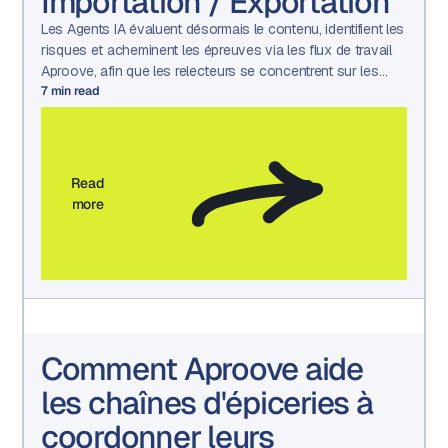
Importation / Exportation
Les Agents IA évaluent désormais le contenu, identifient les
risques et acheminent les épreuves via les flux de travail
Aproove, afin que les relecteurs se concentrent sur les
décisions qui nécessitent une intervention humaine.
7
min read
Read
more
Comment Aproove aide
les chaînes d'épiceries à
coordonner leurs