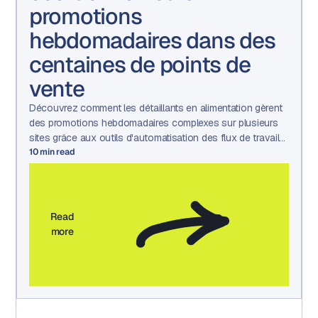
promotions
hebdomadaires dans des
centaines de points de
vente
Découvrez comment les détaillants en alimentation gèrent
des promotions hebdomadaires complexes sur plusieurs
sites grâce aux outils d'automatisation des flux de travail
marketing, de gestion des actifs et d'approbation
10
min read
d'Aproove.
Read
more