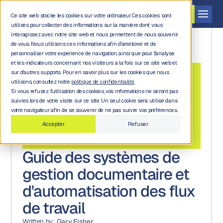
Demander une démo
Ce site web stocke les cookies sur votre ordinateur. Ces cookies sont
utilisés pour collecter des informations sur la manière dont vous
interagissez avec notre site web et nous permettent de nous souvenir
de vous. Nous utilisons ces informations afin d'améliorer et de
personnaliser votre expérience de navigation, ainsi que pour l'analyse
et les indicateurs concernant nos visiteurs à la fois sur ce site web et
sur d'autres supports. Pour en savoir plus sur les cookies que nous
utilisons, consultez notre
politique de confidentialité.
Si vous refusez l'utilisation des cookies, vos informations ne seront pas
Back to
suivies lors de votre visite sur ce site. Un seul cookie sera utilisé dans
blog
votre navigateur afin de se souvenir de ne pas suivre vos préférences.
Accepter
Refuser
Guide des systèmes de
gestion documentaire et
d'automatisation des flux
de travail
Written by:
Gary Fisher