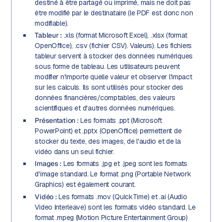
destiné à être partagé ou imprimé, mais ne doit pas
être modifié par le destinataire (le PDF est donc non
modifiable).
Tableur :
.xls (format Microsoft Excel), .xlsx (format
OpenOffice), .csv (fichier CSV). Valeurs). Les fichiers
tableur servent à stocker des données numériques
sous forme de tableau. Les utilisateurs peuvent
modifier n'importe quelle valeur et observer l'impact
sur les calculs. Ils sont utilisés pour stocker des
données financières/comptables, des valeurs
scientifiques et d'autres données numériques.
Présentation :
Les formats .ppt (Microsoft
PowerPoint) et .pptx (OpenOffice) permettent de
stocker du texte, des images, de l'audio et de la
vidéo dans un seul fichier.
Images :
Les formats .jpg et .jpeg sont les formats
d'image standard. Le format .png (Portable Network
Graphics) est également courant.
Vidéo :
Les formats .mov (QuickTime) et .ai (Audio
Video Interleave) sont les formats vidéo standard. Le
format .mpeg (Motion Picture Entertainment Group)