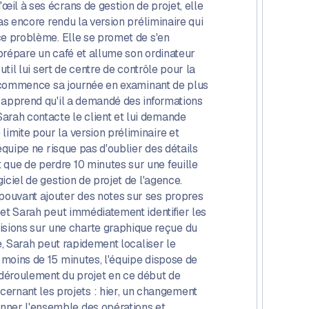
œil à ses écrans de gestion de projet, elle
pas encore rendu la version préliminaire qui
 ce problème. Elle se promet de s'en
 prépare un café et allume son ordinateur
util lui sert de centre de contrôle pour la
lle commence sa journée en examinant de plus
et apprend qu'il a demandé des informations
arah contacte le client et lui demande
limite pour la version préliminaire et
'équipe ne risque pas d'oublier des détails
 que de perdre 10 minutes sur une feuille
iciel de gestion de projet de l'agence.
 pouvant ajouter des notes sur ses propres
, et Sarah peut immédiatement identifier les
isions sur une charte graphique reçue du
le, Sarah peut rapidement localiser le
 moins de 15 minutes, l'équipe dispose de
n déroulement du projet en ce début de
ernant les projets : hier, un changement
onner l'ensemble des opérations et