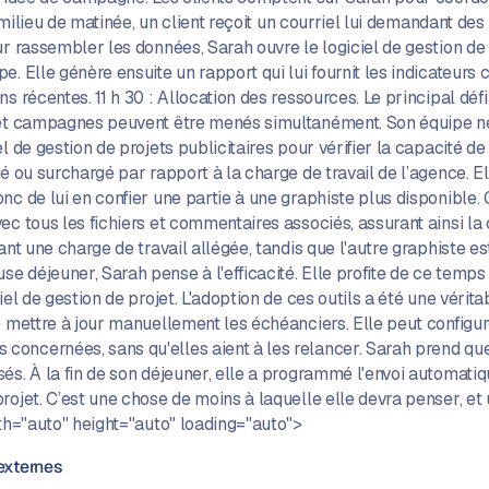
En milieu de matinée, un client reçoit un courriel lui demandant 
ur rassembler les données, Sarah ouvre le logiciel de gestion de
. Elle génère ensuite un rapport qui lui fournit les indicateurs
s récentes. 11 h 30 : Allocation des ressources. Le principal déf
 et campagnes peuvent être menés simultanément. Son équipe ne d
l de gestion de projets publicitaires pour vérifier la capacité d
é ou surchargé par rapport à la charge de travail de l’agence. E
c de lui en confier une partie à une graphiste plus disponible. Gr
c tous les fichiers et commentaires associés, assurant ainsi la co
ant une charge de travail allégée, tandis que l'autre graphiste e
 déjeuner, Sarah pense à l'efficacité. Elle profite de ce temps 
el de gestion de projet. L'adoption de ces outils a été une vérita
 mettre à jour manuellement les échéanciers. Elle peut configurer
oncernées, sans qu'elles aient à les relancer. Sarah prend que
és. À la fin de son déjeuner, elle a programmé l'envoi automati
rojet. C’est une chose de moins à laquelle elle devra penser, et 
dth="auto" height="auto" loading="auto">
externes