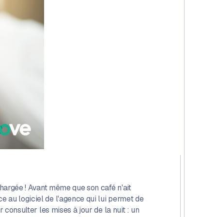
and
scale
realist
for
regula
conten
Email
chargée ! Avant même que son café n'ait
 au logiciel de l'agence qui lui permet de
 consulter les mises à jour de la nuit : un