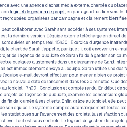
érence avec une agence d’achat média externe, chargée du placeme
a son
logiciel de gestion de projet
, en partageant un lien vers le 
regroupées, organisées par campagne et clairement identifiées
ne peut collaborer avec Sarah sans accéder à ses systèmes inter
est la dernière version. L'équipe externe télécharge en direct de
s sont suivies en temps réel. 15h30 : Exercice d'urgence inatten
, le client de Sarah l'appelle, paniqué : il doit envoyer un e-mai
 projet de l'agence de publicité de Sarah l'aide à garder son cal
 effectue quelques ajustements dans un diagramme de Gantt intég
l est immédiatement envoyé à l'équipe. Sarah utilise une des fo
'équipe e-mail devront effectuer pour mener à bien ce projet u
 avec la nouvelle date de lancement dans les 30 minutes. Que des 
ce au logiciel. 17h00 : Conclusion et compte rendu. En début de s
de projets de l'agence de publicité, examine les échéanciers glob
 fin de journée à ses clients. Enfin, grâce au logiciel, elle peu
de son équipe. Le système compile automatiquement toutes les 
s statistiques sur l'avancement des projets, la satisfaction clien
'achève. Tout est sous contrôle. Le logiciel de gestion de projets