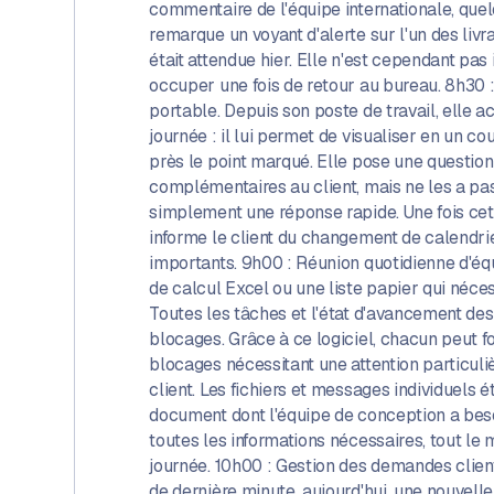
commentaire de l'équipe internationale, quelq
remarque un voyant d'alerte sur l'un des livr
était attendue hier. Elle n'est cependant pas
occuper une fois de retour au bureau. 8h30 :
portable. Depuis son poste de travail, elle ac
journée : il lui permet de visualiser en un c
près le point marqué. Elle pose une question
complémentaires au client, mais ne les a pas
simplement une réponse rapide. Une fois cet 
informe le client du changement de calendrier
importants. 9h00 : Réunion quotidienne d'équ
de calcul Excel ou une liste papier qui néces
Toutes les tâches et l'état d'avancement des
blocages. Grâce à ce logiciel, chacun peut fo
blocages nécessitant une attention particul
client. Les fichiers et messages individuels 
document dont l'équipe de conception a besoi
toutes les informations nécessaires, tout le
journée. 10h00 : Gestion des demandes clien
de dernière minute, aujourd'hui, une nouvel