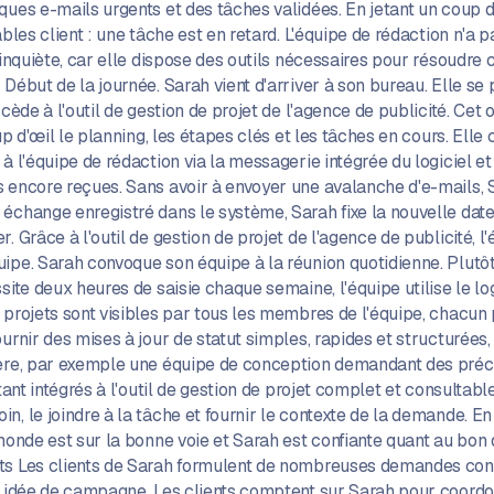
ues e-mails urgents et des tâches validées. En jetant un coup d'
ables client : une tâche est en retard. L'équipe de rédaction n'a 
 inquiète, car elle dispose des outils nécessaires pour résoudre
 Début de la journée. Sarah vient d'arriver à son bureau. Elle se
cède à l'outil de gestion de projet de l'agence de publicité. Cet o
oup d'œil le planning, les étapes clés et les tâches en cours. E
 à l'équipe de rédaction via la messagerie intégrée du logiciel 
 encore reçues. Sans avoir à envoyer une avalanche d'e-mails, S
échange enregistré dans le système, Sarah fixe la nouvelle date 
. Grâce à l'outil de gestion de projet de l'agence de publicité, l
ipe. Sarah convoque son équipe à la réunion quotidienne. Plutôt
site deux heures de saisie chaque semaine, l'équipe utilise le log
 projets sont visibles par tous les membres de l'équipe, chacun
urnir des mises à jour de statut simples, rapides et structurées
ière, par exemple une équipe de conception demandant des préc
étant intégrés à l'outil de gestion de projet complet et consultab
n, le joindre à la tâche et fournir le contexte de la demande. En
 monde est sur la bonne voie et Sarah est confiante quant au bo
ts Les clients de Sarah formulent de nombreuses demandes conc
le idée de campagne. Les clients comptent sur Sarah pour coord