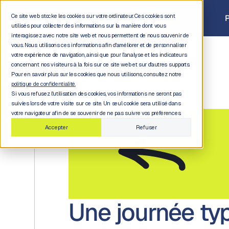
Ce site web stocke les cookies sur votre ordinateur. Ces cookies sont
P
utilisés pour collecter des informations sur la manière dont vous
interagissez avec notre site web et nous permettent de nous souvenir de
vous. Nous utilisons ces informations afin d'améliorer et de personnaliser
votre expérience de navigation, ainsi que pour l'analyse et les indicateurs
concernant nos visiteurs à la fois sur ce site web et sur d'autres supports.
Pour en savoir plus sur les cookies que nous utilisons, consultez notre
politique de confidentialité.
Si vous refusez l'utilisation des cookies, vos informations ne seront pas
suivies lors de votre visite sur ce site. Un seul cookie sera utilisé dans
votre navigateur afin de se souvenir de ne pas suivre vos préférences.
Accepter
Refuser
Une journée ty