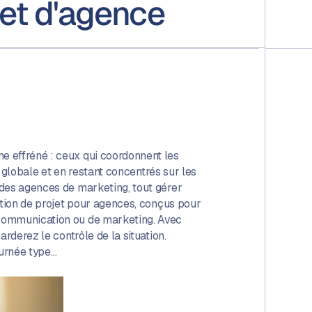
ojet d'agence
Au
re
a
e effréné : ceux qui coordonnent les
n globale et en restant concentrés sur les
m
 des agences de marketing, tout gérer
stion de projet pour agences, conçus pour
no
 communication ou de marketing. Avec
rderez le contrôle de la situation.
ournée type…
Aproo
make
accura
speed