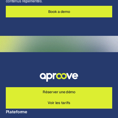
contenus réglementés.
Book a demo
Réserver une démo
Voir les tarifs
Plateforme