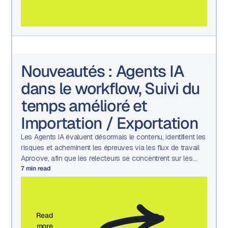
Nouveautés : Agents IA
dans le workflow, Suivi du
temps amélioré et
Importation / Exportation
Les Agents IA évaluent désormais le contenu, identifient les
risques et acheminent les épreuves via les flux de travail
Aproove, afin que les relecteurs se concentrent sur les
décisions qui nécessitent une intervention humaine.
7
min read
Read
more