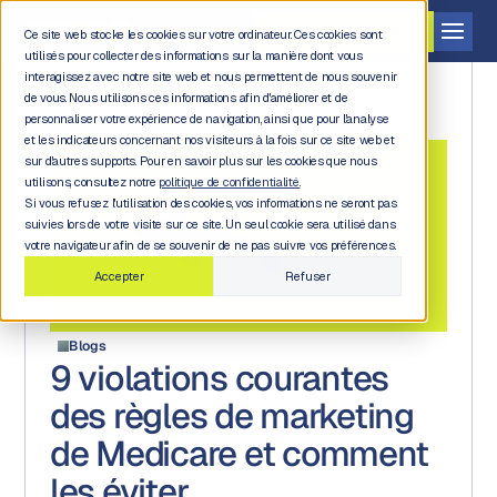
Demander une démo
Ce site web stocke les cookies sur votre ordinateur. Ces cookies sont
utilisés pour collecter des informations sur la manière dont vous
interagissez avec notre site web et nous permettent de nous souvenir
de vous. Nous utilisons ces informations afin d'améliorer et de
personnaliser votre expérience de navigation, ainsi que pour l'analyse
et les indicateurs concernant nos visiteurs à la fois sur ce site web et
sur d'autres supports. Pour en savoir plus sur les cookies que nous
utilisons, consultez notre
politique de confidentialité.
Si vous refusez l'utilisation des cookies, vos informations ne seront pas
Back to
suivies lors de votre visite sur ce site. Un seul cookie sera utilisé dans
blog
votre navigateur afin de se souvenir de ne pas suivre vos préférences.
Accepter
Refuser
Blogs
9 violations courantes
des règles de marketing
de Medicare et comment
les éviter