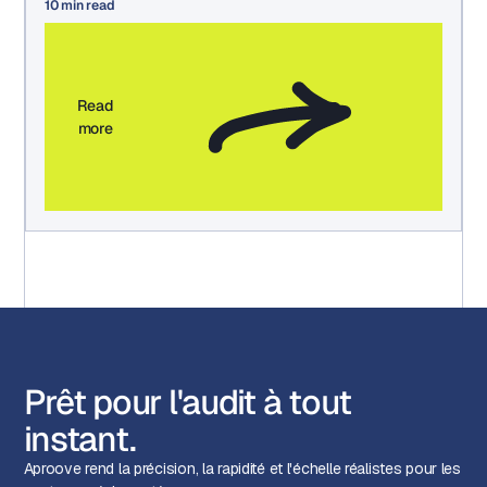
marketing, de gestion des actifs et d'approbation
10
min read
d'Aproove.
Read
more
Prêt pour l'audit à tout
instant.
Aproove rend la précision, la rapidité et l'échelle réalistes pour les