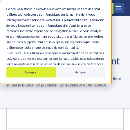
Demander une démo
Ce site web stocke les cookies sur votre ordinateur. Ces cookies sont
utilisés pour collecter des informations sur la manière dont vous
interagissez avec notre site web et nous permettent de nous souvenir
de vous. Nous utilisons ces informations afin d'améliorer et de
personnaliser votre expérience de navigation, ainsi que pour l'analyse
et les indicateurs concernant nos visiteurs à la fois sur ce site web et
Un logiciel de workflow de
sur d'autres supports. Pour en savoir plus sur les cookies que nous
conformité pour des
utilisons, consultez notre
politique de confidentialité.
Si vous refusez l'utilisation des cookies, vos informations ne seront pas
approbations qui ne peuvent
suivies lors de votre visite sur ce site. Un seul cookie sera utilisé dans
votre navigateur afin de se souvenir de ne pas suivre vos préférences.
pas se permettre d'erreur
Accepter
Refuser
Aproove est un logiciel de workflow de conformité qui concilie à
la fois le besoin de précision, de traçabilité et de rapidité.