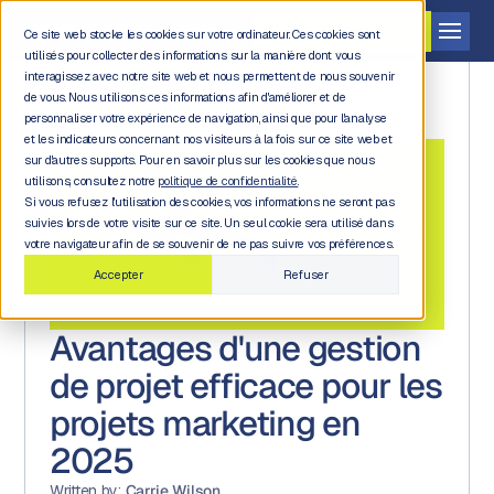
Demander une démo
Ce site web stocke les cookies sur votre ordinateur. Ces cookies sont
utilisés pour collecter des informations sur la manière dont vous
interagissez avec notre site web et nous permettent de nous souvenir
de vous. Nous utilisons ces informations afin d'améliorer et de
personnaliser votre expérience de navigation, ainsi que pour l'analyse
et les indicateurs concernant nos visiteurs à la fois sur ce site web et
sur d'autres supports. Pour en savoir plus sur les cookies que nous
utilisons, consultez notre
politique de confidentialité.
Si vous refusez l'utilisation des cookies, vos informations ne seront pas
Back to
suivies lors de votre visite sur ce site. Un seul cookie sera utilisé dans
blog
votre navigateur afin de se souvenir de ne pas suivre vos préférences.
Accepter
Refuser
Avantages d'une gestion
de projet efficace pour les
projets marketing en
2025
Written by:
Carrie Wilson