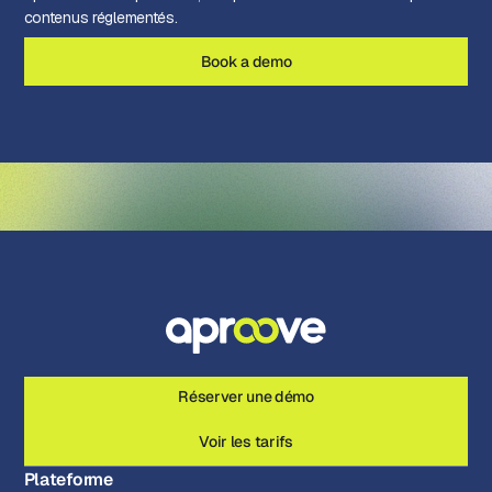
contenus réglementés.
Book a demo
Réserver une démo
Voir les tarifs
Plateforme