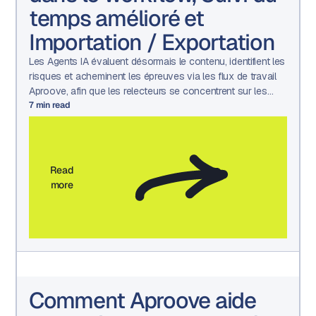
temps amélioré et
Importation / Exportation
Les Agents IA évaluent désormais le contenu, identifient les
risques et acheminent les épreuves via les flux de travail
Aproove, afin que les relecteurs se concentrent sur les
décisions qui nécessitent une intervention humaine.
7
min read
Read
more
Comment Aproove aide