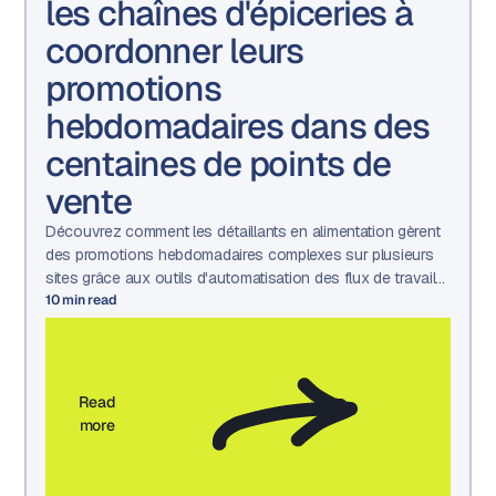
les chaînes d'épiceries à
coordonner leurs
promotions
hebdomadaires dans des
centaines de points de
vente
Découvrez comment les détaillants en alimentation gèrent
des promotions hebdomadaires complexes sur plusieurs
sites grâce aux outils d'automatisation des flux de travail
marketing, de gestion des actifs et d'approbation
10
min read
d'Aproove.
Read
more