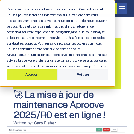
Demander une démo
Ce site web stocke les cookies sur votre ordinateur. Ces cookies sont
utilisés pour collecter des informations sur la manière dont vous
interagissez avec notre site web et nous permettent de nous souvenir
de vous. Nous utilisons ces informations afin d'améliorer et de
personnaliser votre expérience de navigation, ainsi que pour l'analyse
et les indicateurs concernant nos visiteurs à la fois sur ce site web et
sur d'autres supports. Pour en savoir plus sur les cookies que nous
utilisons, consultez notre
politique de confidentialité.
Si vous refusez l'utilisation des cookies, vos informations ne seront pas
Back to
suivies lors de votre visite sur ce site. Un seul cookie sera utilisé dans
blog
votre navigateur afin de se souvenir de ne pas suivre vos préférences.
Accepter
Refuser
🚀 La mise à jour de
maintenance Aproove
2025/R0 est en ligne !
Written by:
Gary Fisher